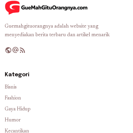
Guemahgituorangnya adalah website yang
menyediakan berita terbaru dan artikel menarik
public
alternate_email
rss_feed
Kategori
Bisnis
Fashion
Gaya Hidup
Humor
Kecantikan