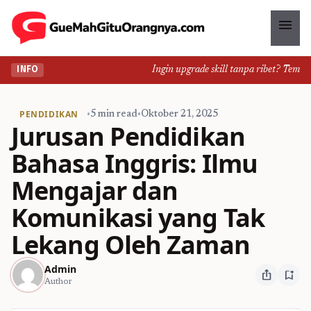
menu
Ingin upgrade skill tanpa ribet? Temukan 
INFO
PENDIDIKAN
•
5 min read
•
Oktober 21, 2025
Jurusan Pendidikan
Bahasa Inggris: Ilmu
Mengajar dan
Komunikasi yang Tak
Lekang Oleh Zaman
Admin
ios_share
bookmark_add
Author