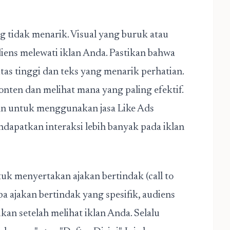
g tidak menarik. Visual yang buruk atau
iens melewati iklan Anda. Pastikan bahwa
tas tinggi dan teks yang menarik perhatian.
onten dan melihat mana yang paling efektif.
gkan untuk menggunakan
jasa Like Ads
patkan interaksi lebih banyak pada iklan
tuk menyertakan ajakan bertindak (call to
pa ajakan bertindak yang spesifik, audiens
an setelah melihat iklan Anda. Selalu