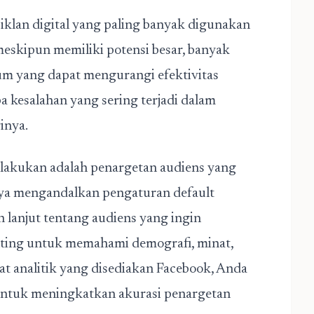
 iklan digital yang paling banyak digunakan
meskipun memiliki potensi besar, banyak
m yang dapat mengurangi efektivitas
 kesalahan yang sering terjadi dalam
inya.
ilakukan adalah penargetan audiens yang
nya mengandalkan pengaturan default
 lanjut tentang audiens yang ingin
enting untuk memahami demografi, minat,
at analitik yang disediakan Facebook, Anda
ntuk meningkatkan akurasi penargetan