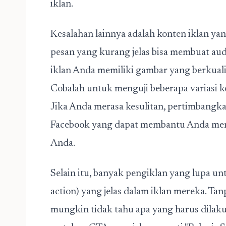
iklan.
Kesalahan lainnya adalah konten iklan yan
pesan yang kurang jelas bisa membuat aud
iklan Anda memiliki gambar yang berkuali
Cobalah untuk menguji beberapa variasi k
Jika Anda merasa kesulitan, pertimban
Facebook
yang dapat membantu Anda menda
Anda.
Selain itu, banyak pengiklan yang lupa un
action) yang jelas dalam iklan mereka. Tan
mungkin tidak tahu apa yang harus dilakuk