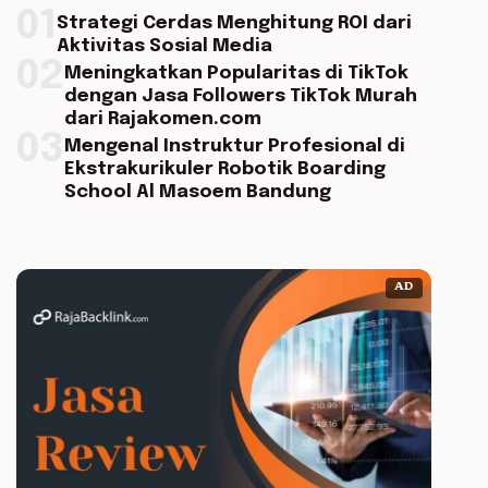
01
Strategi Cerdas Menghitung ROI dari
Aktivitas Sosial Media
02
Meningkatkan Popularitas di TikTok
dengan Jasa Followers TikTok Murah
dari Rajakomen.com
03
Mengenal Instruktur Profesional di
Ekstrakurikuler Robotik Boarding
School Al Masoem Bandung
AD