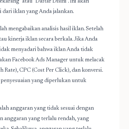
ekarang" atau "Daftar Disini". Ini akan
dari iklan yang Anda jalankan.
lah mengabaikan analisis hasil iklan. Setelah
 kinerja iklan secara berkala. Jika Anda
tidak menyadari bahwa iklan Anda tidak
nakan Facebook Ads Manager untuk melacak
 Rate), CPC (Cost Per Click), dan konversi.
penyesuaian yang diperlukan untuk
dalah anggaran yang tidak sesuai dengan
n anggaran yang terlalu rendah, yang