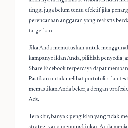
akhirnya menghambat visibilitas iklan mer
tinggi juga belum tentu efektif jika penar
perencanaan anggaran yang realistis berda
targetkan.
Jika Anda memutuskan untuk menggunaka
kampanye iklan Anda, pilihlah penyedia 
Share Facebook terpercaya
dapat membant
Pastikan untuk melihat portofolio dan tes
memastikan Anda bekerja dengan profesi
Ads.
Terakhir, banyak pengiklan yang tidak me
strategi yang memungkinkan Anda menja