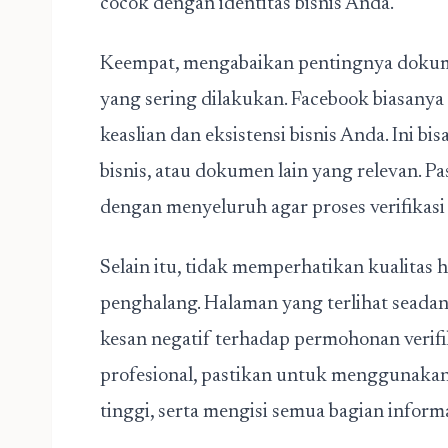
cocok dengan identitas bisnis Anda.
Keempat, mengabaikan pentingnya dokum
yang sering dilakukan. Facebook biasa
keaslian dan eksistensi bisnis Anda. Ini bi
bisnis, atau dokumen lain yang relevan.
dengan menyeluruh agar proses verifikasi b
Selain itu, tidak memperhatikan kualitas 
penghalang. Halaman yang terlihat seadan
kesan negatif terhadap permohonan verifik
profesional, pastikan untuk menggunakan 
tinggi, serta mengisi semua bagian infor