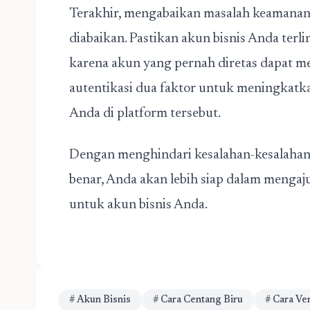
Terakhir, mengabaikan masalah keamanan 
diabaikan. Pastikan akun bisnis Anda terli
karena akun yang pernah diretas dapat m
autentikasi dua faktor untuk meningkatka
Anda di platform tersebut.
Dengan menghindari kesalahan-kesalahan
benar, Anda akan lebih siap dalam mengaju
untuk akun bisnis Anda.
# Akun Bisnis
# Cara Centang Biru
# Cara Ver