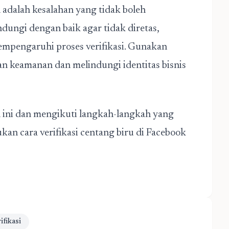
adalah kesalahan yang tidak boleh
ndungi dengan baik agar tidak diretas,
empengaruhi proses verifikasi. Gunakan
n keamanan dan melindungi identitas bisnis
 ini dan mengikuti langkah-langkah yang
kan cara verifikasi centang biru di Facebook
ifikasi