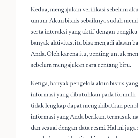
Kedua, mengajukan verifikasi sebelum ak
umum. Akun bisnis sebaiknya sudah memili
serta interaksi yang aktif dengan pengiku
banyak aktivitas, itu bisa menjadi alasa
Anda. Oleh karena itu, penting untuk m
sebelum mengajukan cara centang biru.
Ketiga, banyak pengelola akun bisnis ya
informasi yang dibutuhkan pada
formulir 
tidak lengkap dapat mengakibatkan penol
informasi yang Anda berikan, termasuk nam
dan sesuai dengan data resmi. Hal ini ju