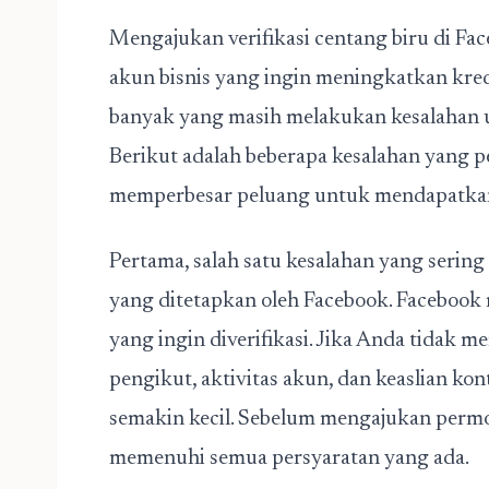
Mengajukan verifikasi centang biru di Fa
akun bisnis yang ingin meningkatkan kred
banyak yang masih melakukan kesalahan um
Berikut adalah beberapa kesalahan yang p
memperbesar peluang untuk
mendapatkan
Pertama, salah satu kesalahan yang serin
yang ditetapkan oleh Facebook. Facebook m
yang ingin diverifikasi. Jika Anda tidak me
pengikut, aktivitas akun, dan keaslian ko
semakin kecil. Sebelum mengajukan perm
memenuhi semua persyaratan yang ada.