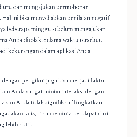
u-buru dan mengajukan permohonan
t. Hal ini bisa menyebabkan penilaian negatif
knya beberapa minggu sebelum mengajukan
a Anda ditolak. Selama waktu tersebut,
adi kekurangan dalam aplikasi Anda
dengan pengikut juga bisa menjadi faktor
 akun Anda sangat minim interaksi dengan
 akun Anda tidak signifikan. Tingkatkan
gadakan kuis, atau meminta pendapat dari
lebih aktif.