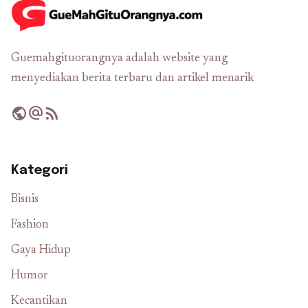
Guemahgituorangnya adalah website yang
menyediakan berita terbaru dan artikel menarik
public
alternate_email
rss_feed
Kategori
Bisnis
Fashion
Gaya Hidup
Humor
Kecantikan