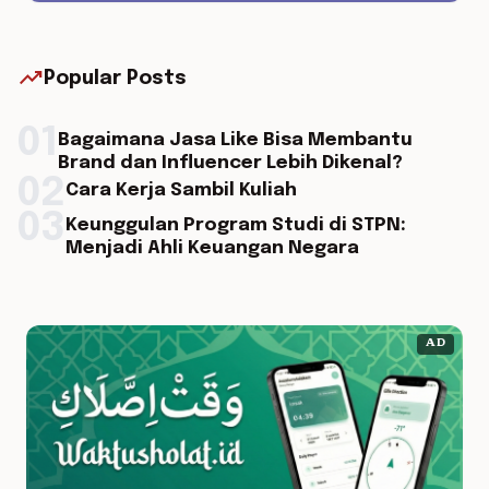
trending_up
Popular Posts
01
Bagaimana Jasa Like Bisa Membantu
Brand dan Influencer Lebih Dikenal?
02
Cara Kerja Sambil Kuliah
03
Keunggulan Program Studi di STPN:
Menjadi Ahli Keuangan Negara
AD