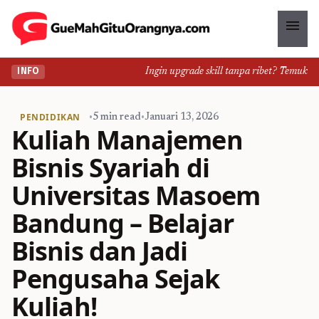
menu
Ingin upgrade skill tanpa ribet? Temukan kel
INFO
PENDIDIKAN
•
5 min read
•
Januari 13, 2026
Kuliah Manajemen
Bisnis Syariah di
Universitas Masoem
Bandung – Belajar
Bisnis dan Jadi
Pengusaha Sejak
Kuliah!