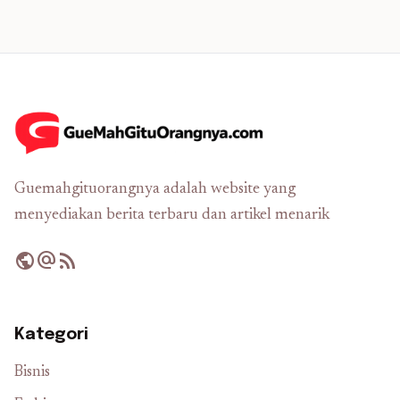
Guemahgituorangnya adalah website yang
menyediakan berita terbaru dan artikel menarik
public
alternate_email
rss_feed
Kategori
Bisnis