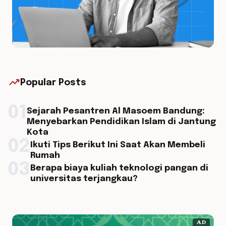
trending_up
Popular Posts
01
Sejarah Pesantren Al Masoem Bandung:
Menyebarkan Pendidikan Islam di Jantung
Kota
02
Ikuti Tips Berikut Ini Saat Akan Membeli
Rumah
03
Berapa biaya kuliah teknologi pangan di
universitas terjangkau?
AD