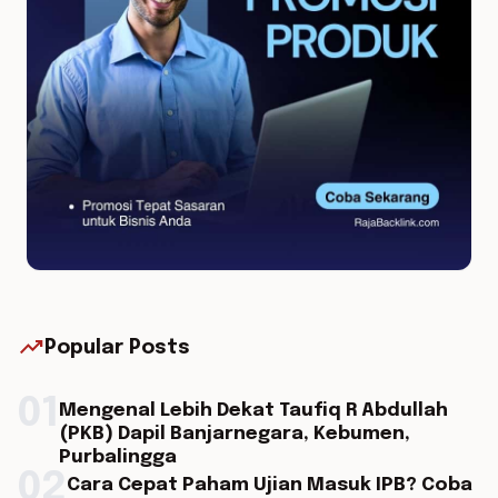
trending_up
Popular Posts
01
Mengenal Lebih Dekat Taufiq R Abdullah
(PKB) Dapil Banjarnegara, Kebumen,
Purbalingga
02
Cara Cepat Paham Ujian Masuk IPB? Coba