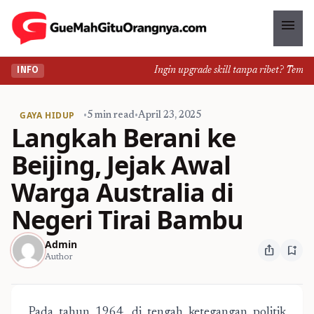
menu
Ingin upgrade skill tanpa ribet? Temukan 
INFO
GAYA HIDUP
•
5 min read
•
April 23, 2025
Langkah Berani ke
Beijing, Jejak Awal
Warga Australia di
Negeri Tirai Bambu
Admin
ios_share
bookmark_add
Author
Pada tahun 1964, di tengah ketegangan politik