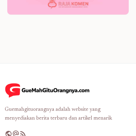
Guemahgituorangnya adalah website yang
menyediakan berita terbaru dan artikel menarik
public
alternate_email
rss_feed