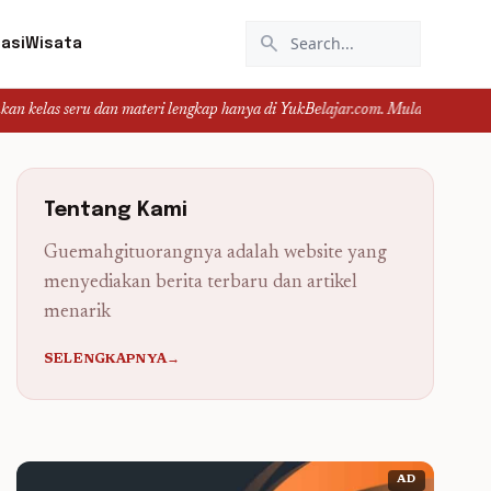
search
asi
Wisata
 dan materi lengkap hanya di YukBelajar.com. Mulai langkah suksesmu hari ini
Tentang Kami
Guemahgituorangnya adalah website yang
menyediakan berita terbaru dan artikel
menarik
SELENGKAPNYA→
AD