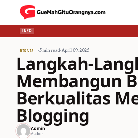
INFO
BISNIS
•
5 min read
•
April 09, 2025
Langkah-Lang
Membangun Ba
Berkualitas Me
Blogging
Admin
Author