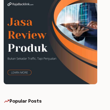
trending_up
Popular Posts