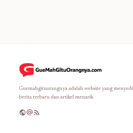
Guemahgituorangnya adalah website yang menyed
berita terbaru dan artikel menarik
public
alternate_email
rss_feed