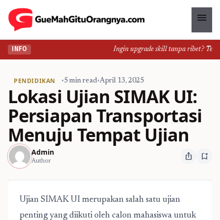
menu
Ingin upgrade skill tanpa ribet? Temuka
INFO
PENDIDIKAN
•
5 min read
•
April 13, 2025
Lokasi Ujian SIMAK UI:
Persiapan Transportasi
Menuju Tempat Ujian
Admin
ios_share
bookmark_add
Author
Ujian SIMAK UI merupakan salah satu ujian
penting yang diikuti oleh calon mahasiswa untuk