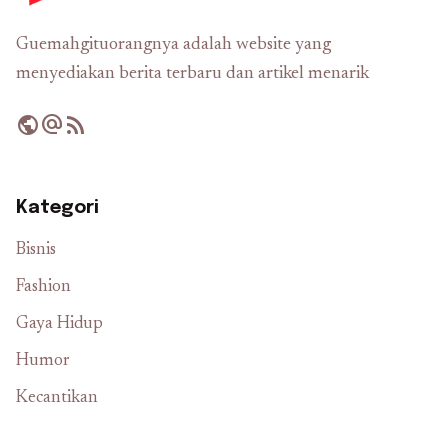
Guemahgituorangnya adalah website yang
menyediakan berita terbaru dan artikel menarik
public
alternate_email
rss_feed
Kategori
Bisnis
Fashion
Gaya Hidup
Humor
Kecantikan