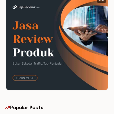
AD
trending_up
Popular Posts