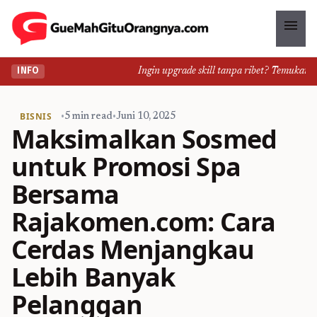
menu
Ingin upgrade skill tanpa ribet? Temukan kela
INFO
BISNIS
•
5 min read
•
Juni 10, 2025
Maksimalkan Sosmed
untuk Promosi Spa
Bersama
Rajakomen.com: Cara
Cerdas Menjangkau
Lebih Banyak
Pelanggan