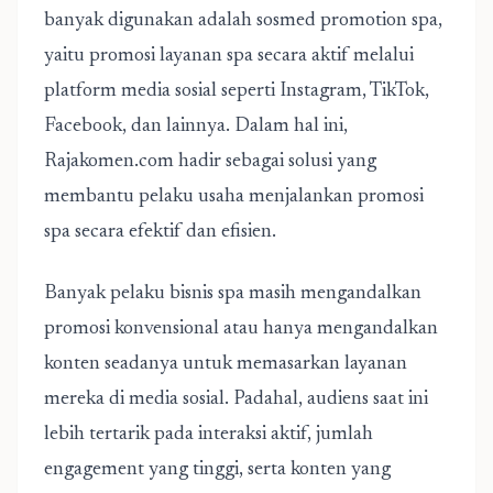
banyak digunakan adalah
sosmed promotion spa
,
yaitu promosi layanan spa secara aktif melalui
platform media sosial seperti Instagram, TikTok,
Facebook, dan lainnya. Dalam hal ini,
Rajakomen.com hadir sebagai solusi yang
membantu pelaku usaha menjalankan promosi
spa secara efektif dan efisien.
Banyak pelaku bisnis spa masih mengandalkan
promosi konvensional atau hanya mengandalkan
konten seadanya untuk memasarkan layanan
mereka di media sosial. Padahal, audiens saat ini
lebih tertarik pada interaksi aktif, jumlah
engagement yang tinggi, serta konten yang