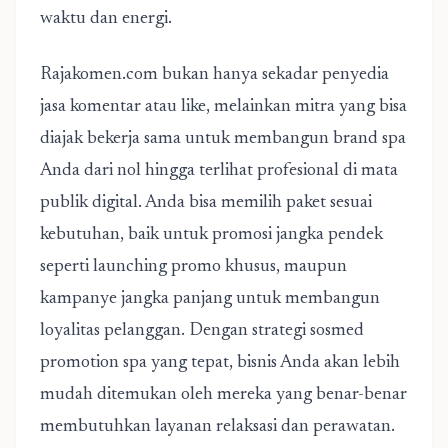
waktu dan energi.
Rajakomen.com bukan hanya sekadar penyedia
jasa komentar atau like, melainkan mitra yang bisa
diajak bekerja sama untuk membangun brand spa
Anda dari nol hingga terlihat profesional di mata
publik digital. Anda bisa memilih paket sesuai
kebutuhan, baik untuk promosi jangka pendek
seperti launching promo khusus, maupun
kampanye jangka panjang untuk membangun
loyalitas pelanggan. Dengan strategi
sosmed
promotion spa
yang tepat, bisnis Anda akan lebih
mudah ditemukan oleh mereka yang benar-benar
membutuhkan layanan relaksasi dan perawatan.