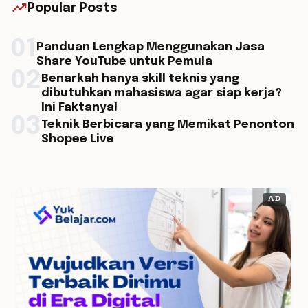
trending_up
Popular Posts
01
Panduan Lengkap Menggunakan Jasa
Share YouTube untuk Pemula
02
Benarkah hanya skill teknis yang
dibutuhkan mahasiswa agar siap kerja?
Ini Faktanya!
03
Teknik Berbicara yang Memikat Penonton
Shopee Live
AD