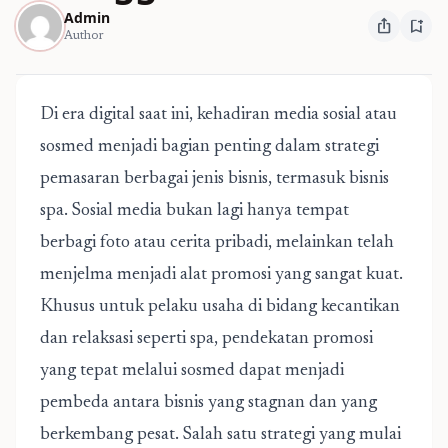
Admin
ios_share
bookmark_add
Author
Di era digital saat ini, kehadiran media sosial atau
sosmed menjadi bagian penting dalam strategi
pemasaran berbagai jenis bisnis, termasuk bisnis
spa. Sosial media bukan lagi hanya tempat
berbagi foto atau cerita pribadi, melainkan telah
menjelma menjadi alat promosi yang sangat kuat.
Khusus untuk pelaku usaha di bidang kecantikan
dan relaksasi seperti spa, pendekatan promosi
yang tepat melalui sosmed dapat menjadi
pembeda antara bisnis yang stagnan dan yang
berkembang pesat. Salah satu strategi yang mulai