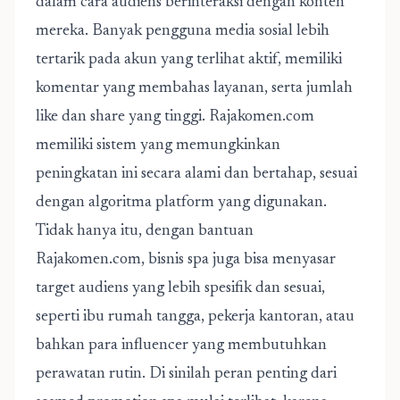
dalam cara audiens berinteraksi dengan konten
mereka. Banyak pengguna media sosial lebih
tertarik pada akun yang terlihat aktif, memiliki
komentar yang membahas layanan, serta jumlah
like dan share yang tinggi. Rajakomen.com
memiliki sistem yang memungkinkan
peningkatan ini secara alami dan bertahap, sesuai
dengan algoritma platform yang digunakan.
Tidak hanya itu, dengan bantuan
Rajakomen.com, bisnis spa juga bisa menyasar
target audiens yang lebih spesifik dan sesuai,
seperti ibu rumah tangga, pekerja kantoran, atau
bahkan para influencer yang membutuhkan
perawatan rutin. Di sinilah peran penting dari