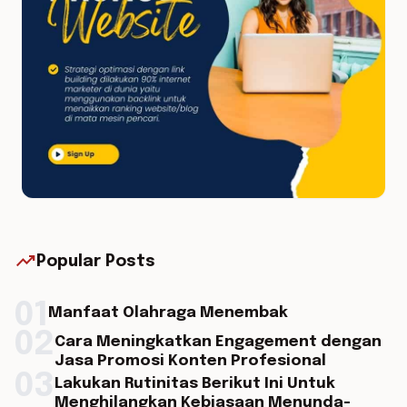
trending_up
Popular Posts
01
Manfaat Olahraga Menembak
02
Cara Meningkatkan Engagement dengan
Jasa Promosi Konten Profesional
03
Lakukan Rutinitas Berikut Ini Untuk
Menghilangkan Kebiasaan Menunda-