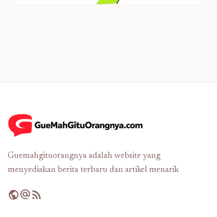
Guemahgituorangnya adalah website yang
menyediakan berita terbaru dan artikel menarik
public
alternate_email
rss_feed