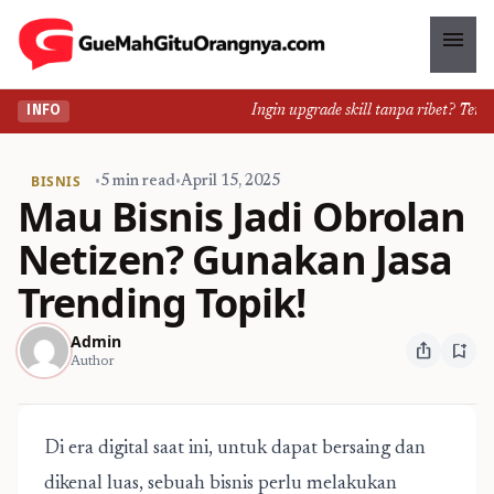
menu
Ingin upgrade skill tanpa ribet? Temuka
INFO
BISNIS
•
5 min read
•
April 15, 2025
Mau Bisnis Jadi Obrolan
Netizen? Gunakan Jasa
Trending Topik!
Admin
ios_share
bookmark_add
Author
Di era digital saat ini, untuk dapat bersaing dan
dikenal luas, sebuah bisnis perlu melakukan