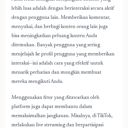
lebih luas adalah dengan berinteraksi secara aktif
dengan pengguna lain. Memberikan komentar,
menyukai, dan berbagi konten orang lain juga
bisa meningkatkan peluang konten Anda
ditemukan. Banyak pengguna yang sering
menjelajah ke profil pengguna yang memberikan
interaksi—ini adalah cara yang efektif untuk
menarik perhatian dan mungkin membuat
mereka mengikuti Anda.
Menggunakan fitur yang ditawarkan oleh
platform juga dapat membantu dalam
memaksimalkan jangkauan. Misalnya, di TikTok,
melakukan live streaming dan berpartisipasi