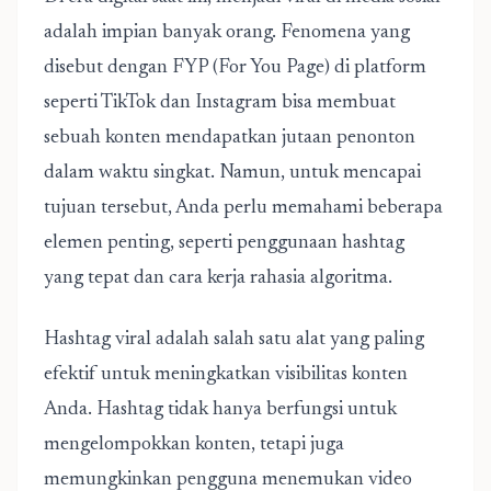
adalah impian banyak orang. Fenomena yang
disebut dengan FYP (For You Page) di platform
seperti TikTok dan Instagram bisa membuat
sebuah konten mendapatkan jutaan penonton
dalam waktu singkat. Namun, untuk mencapai
tujuan tersebut, Anda perlu memahami beberapa
elemen penting, seperti penggunaan hashtag
yang tepat dan cara kerja rahasia algoritma.
Hashtag viral
adalah salah satu alat yang paling
efektif untuk meningkatkan visibilitas konten
Anda. Hashtag tidak hanya berfungsi untuk
mengelompokkan konten, tetapi juga
memungkinkan pengguna menemukan video