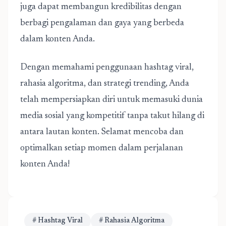
juga dapat membangun kredibilitas dengan
berbagi pengalaman dan gaya yang berbeda
dalam konten Anda.
Dengan memahami penggunaan hashtag viral,
rahasia algoritma, dan strategi trending, Anda
telah mempersiapkan diri untuk memasuki dunia
media sosial yang kompetitif tanpa takut hilang di
antara lautan konten. Selamat mencoba dan
optimalkan setiap momen dalam perjalanan
konten Anda!
# Hashtag Viral
# Rahasia Algoritma