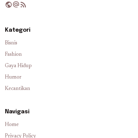
public
alternate_email
rss_feed
Kategori
Bisnis
Fashion
Gaya Hidup
Humor
Kecantikan
Navigasi
Home
Privacy Policy