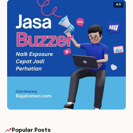
AD
trending_up
Popular Posts