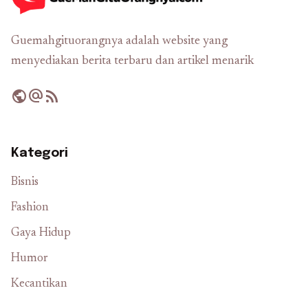
Guemahgituorangnya adalah website yang
menyediakan berita terbaru dan artikel menarik
public
alternate_email
rss_feed
Kategori
Bisnis
Fashion
Gaya Hidup
Humor
Kecantikan