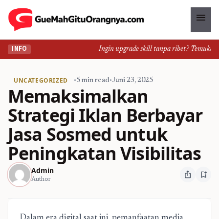
menu
Ingin upgrade skill tanpa ribet? Temukan kelas
INFO
UNCATEGORIZED
•
5 min read
•
Juni 23, 2025
Memaksimalkan
Strategi Iklan Berbayar
Jasa Sosmed untuk
Peningkatan Visibilitas
Admin
ios_share
bookmark_add
Author
Dalam era digital saat ini, pemanfaatan media