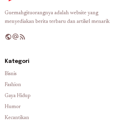
Guemahgituorangnya adalah website yang
menyediakan berita terbaru dan artikel menarik
public
alternate_email
rss_feed
Kategori
Bisnis
Fashion
Gaya Hidup
Humor
Kecantikan