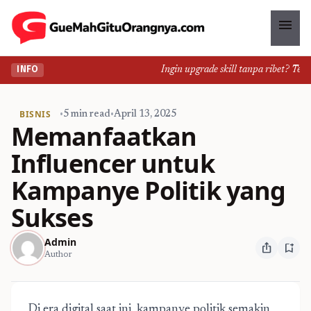
menu
Ingin upgrade skill tanpa ribet? Temuka
INFO
BISNIS
•
5 min read
•
April 13, 2025
Memanfaatkan
Influencer untuk
Kampanye Politik yang
Sukses
Admin
ios_share
bookmark_add
Author
Di era digital saat ini, kampanye politik semakin