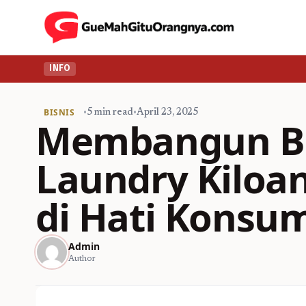
INFO
BISNIS
•
5 min read
•
April 23, 2025
Membangun Br
Laundry Kiloa
di Hati Konsu
Admin
Author