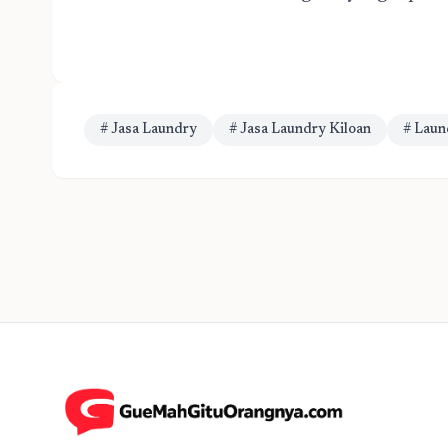
# Jasa Laundry
# Jasa Laundry Kiloan
# Laun