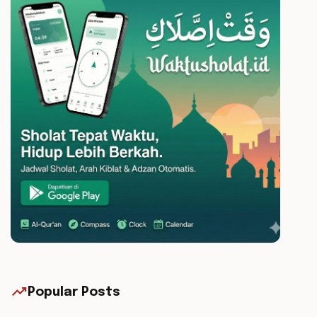
trending_up
Popular Posts