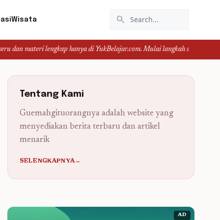
search
asi
Wisata
 lengkap hanya di YukBelajar.com. Mulai langkah suksesmu hari ini! • Mau lu
Tentang Kami
Guemahgituorangnya adalah website yang
menyediakan berita terbaru dan artikel
menarik
SELENGKAPNYA→
AD