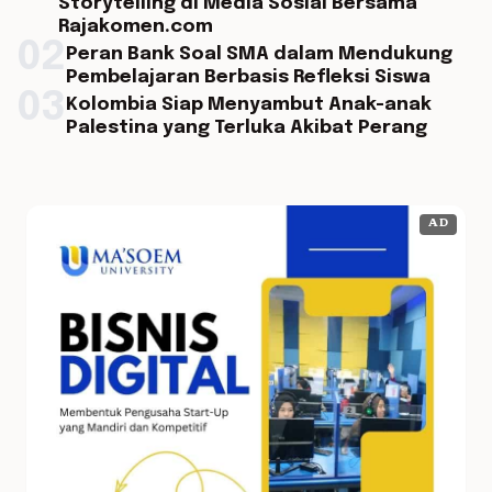
Storytelling di Media Sosial Bersama
Rajakomen.com
02
Peran Bank Soal SMA dalam Mendukung
Pembelajaran Berbasis Refleksi Siswa
03
Kolombia Siap Menyambut Anak-anak
Palestina yang Terluka Akibat Perang
AD