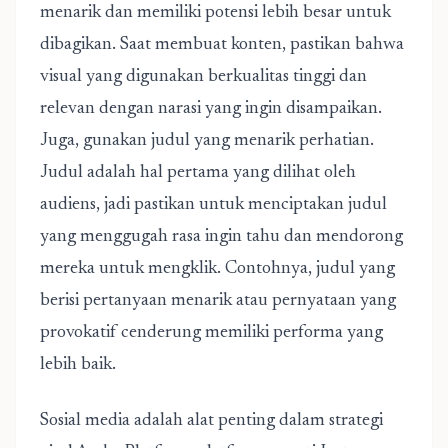
menarik dan memiliki potensi lebih besar untuk
dibagikan. Saat membuat konten, pastikan bahwa
visual yang digunakan berkualitas tinggi dan
relevan dengan narasi yang ingin disampaikan.
Juga, gunakan judul yang menarik perhatian.
Judul adalah hal pertama yang dilihat oleh
audiens, jadi pastikan untuk menciptakan judul
yang menggugah rasa ingin tahu dan mendorong
mereka untuk mengklik. Contohnya, judul yang
berisi pertanyaan menarik atau pernyataan yang
provokatif cenderung memiliki performa yang
lebih baik.
Sosial media adalah alat penting dalam strategi