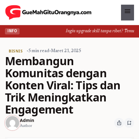
menu
Ingin upgrade skill tanpa ribet? Temukan k
INFO
BISNIS
•
5 min read
•
Maret 21, 2025
Membangun
Komunitas dengan
Konten Viral: Tips dan
Trik Meningkatkan
Engagement
Admin
ios_share
bookmark_add
Author