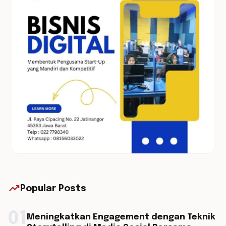
trending_up
Popular Posts
01
Meningkatkan Engagement dengan Teknik