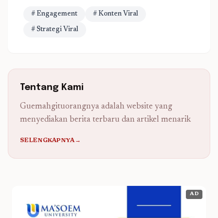
# Engagement
# Konten Viral
# Strategi Viral
Tentang Kami
Guemahgituorangnya adalah website yang
menyediakan berita terbaru dan artikel menarik
SELENGKAPNYA→
AD