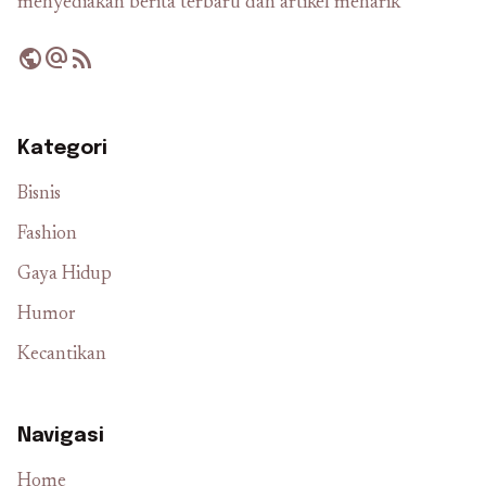
menyediakan berita terbaru dan artikel menarik
public
alternate_email
rss_feed
Kategori
Bisnis
Fashion
Gaya Hidup
Humor
Kecantikan
Navigasi
Home