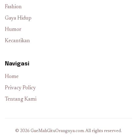
Fashion
Gaya Hidup
Humor
Kecantikan
Navigasi
Home
Privacy Policy
Tentang Kami
© 2026 GueMahGituOrangnya.com. All rights reserved.