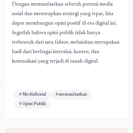
Dengan memanfaatkan seluruh potensi media
sosial dan menerapkan strategi yang tepat, kita
dapat membangun opini positif di era digital ini.
Ingatlah bahwa opini publik tidak hanya
terbentuk dari satu faktor, melainkan merupakan
hasil dari berbagai interaksi, konten, dan
komunikasi yang terjadi di ranah digital.
# MediaSosial
# memanfaatkan
# Opini Publik