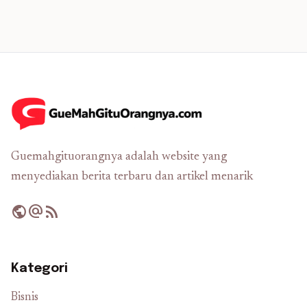
Guemahgituorangnya adalah website yang
menyediakan berita terbaru dan artikel menarik
public
alternate_email
rss_feed
Kategori
Bisnis