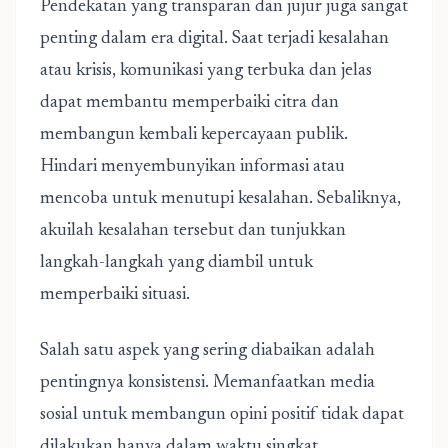
Pendekatan yang transparan dan jujur juga sangat
penting dalam era digital.
Saat terjadi kesalahan
atau krisis, komunikasi yang terbuka dan jelas
dapat membantu memperbaiki citra dan
membangun kembali kepercayaan publik.
Hindari menyembunyikan informasi atau
mencoba untuk menutupi kesalahan. Sebaliknya,
akuilah kesalahan tersebut dan tunjukkan
langkah-langkah yang diambil untuk
memperbaiki situasi.
Salah satu aspek yang sering diabaikan adalah
pentingnya konsistensi. Memanfaatkan media
sosial untuk membangun opini positif tidak dapat
dilakukan hanya dalam waktu singkat.