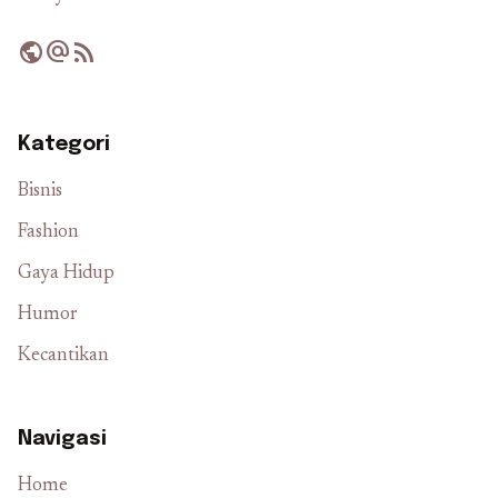
public
alternate_email
rss_feed
Kategori
Bisnis
Fashion
Gaya Hidup
Humor
Kecantikan
Navigasi
Home