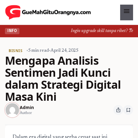
menu
Ingin upgrade skill tanpa ribet? Temuka
INFO
BISNIS
•
5 min read
•
April 24, 2025
Mengapa Analisis
Sentimen Jadi Kunci
dalam Strategi Digital
Masa Kini
Admin
ios_share
bookmark_add
Author
Dalam era digital yang serba cepat saat ini,