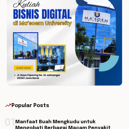
trending_up
Popular Posts
01
Manfaat Buah Mengkudu untuk
Mengobati Berbagai Macam Penyakit