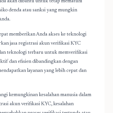
Anda akan dibantu untuk tetap mematuhi
isiko denda atau sanksi yang mungkin
Anda.
 tepat memberikan Anda akses ke teknologi
an jasa registrasi akun verifikasi KYC
n teknologi terbaru untuk memverifikasi
efektif dan efisien dibandingkan dengan
endapatkan layanan yang lebih cepat dan
rangi kemungkinan kesalahan manusia dalam
trasi akun verifikasi KYC, kesalahan