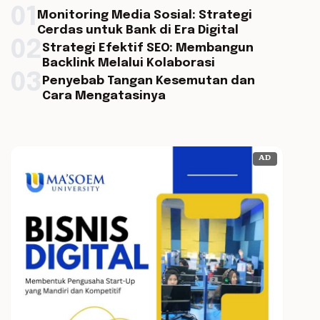
01
Monitoring Media Sosial: Strategi
Cerdas untuk Bank di Era Digital
02
Strategi Efektif SEO: Membangun
Backlink Melalui Kolaborasi
03
Penyebab Tangan Kesemutan dan
Cara Mengatasinya
AD