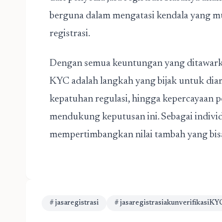
berguna dalam mengatasi kendala yang m
registrasi.
Dengan semua keuntungan yang ditawarkan, 
KYC adalah langkah yang bijak untuk diamb
kepatuhan regulasi, hingga kepercayaan p
mendukung keputusan ini. Sebagai individ
mempertimbangkan nilai tambah yang bisa A
# jasaregistrasi
# jasaregistrasiakunverifikasiKY