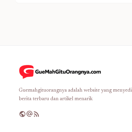
Guemahgituorangnya adalah website yang menyed
berita terbaru dan artikel menarik
public
alternate_email
rss_feed