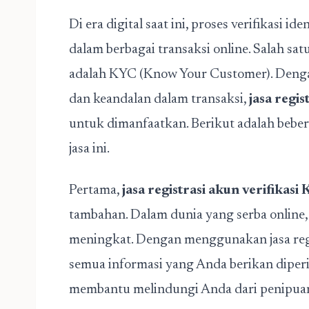
Di era digital saat ini, proses verifikasi i
dalam berbagai transaksi online. Salah s
adalah KYC (Know Your Customer). Deng
dan keandalan dalam transaksi,
jasa regis
untuk dimanfaatkan. Berikut adalah beb
jasa ini.
Pertama,
jasa registrasi akun verifikasi
tambahan. Dalam dunia yang serba online,
meningkat. Dengan menggunakan jasa reg
semua informasi yang Anda berikan diperik
membantu melindungi Anda dari penipuan i