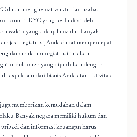
 KYC dapat menghemat waktu dan usaha.
 formulir KYC yang perlu diisi oleh
uhkan waktu yang cukup lama dan banyak
 jasa registrasi, Anda dapat mempercepat
engalaman dalam registrasi ini akan
atur dokumen yang diperlukan dengan
da aspek lain dari bisnis Anda atau aktivitas
KYC juga memberikan kemudahan dalam
erlaku. Banyak negara memiliki hukum dan
 pribadi dan informasi keuangan harus