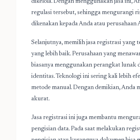
dikelola. Dengan menggunakan jasa ini, 
regulasi tersebut, sehingga mengurangi r
dikenakan kepada Anda atau perusahaan 
Selanjutnya, memilih jasa registrasi yang
yang lebih baik. Perusahaan yang menawark
biasanya menggunakan perangkat lunak da
identitas. Teknologi ini sering kali lebih 
metode manual. Dengan demikian, Anda m
akurat.
Jasa registrasi ini juga membantu mengu
pengisian data. Pada saat melakukan regis