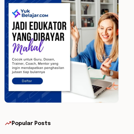
trending_up
Popular Posts