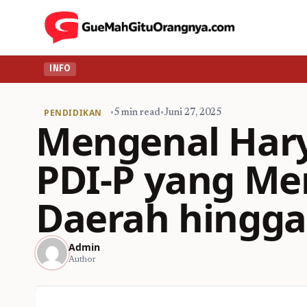
INFO
PENDIDIKAN
•
5 min read
•
Juni 27, 2025
Mengenal Harya
PDI-P yang Me
Daerah hingga
Admin
Author