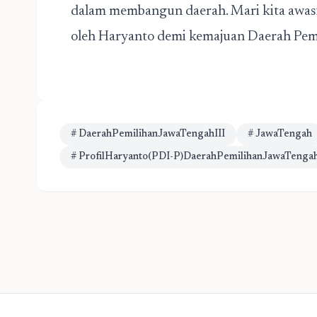
dalam membangun daerah. Mari kita awasi
oleh Haryanto demi kemajuan Daerah Pemi
# DaerahPemilihanJawaTengahIII
# JawaTengah
# ProfilHaryanto(PDI-P)DaerahPemilihanJawaTengah