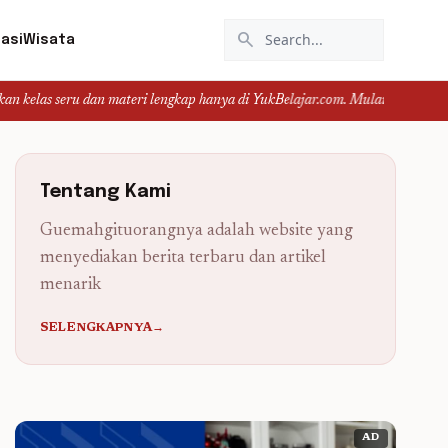
search
asi
Wisata
ru dan materi lengkap hanya di YukBelajar.com. Mulai langkah suksesmu hari 
Tentang Kami
Guemahgituorangnya adalah website yang
menyediakan berita terbaru dan artikel
menarik
SELENGKAPNYA→
AD