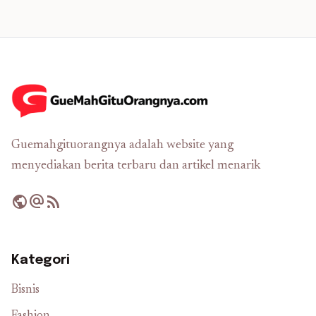
Guemahgituorangnya adalah website yang
menyediakan berita terbaru dan artikel menarik
public
alternate_email
rss_feed
Kategori
Bisnis