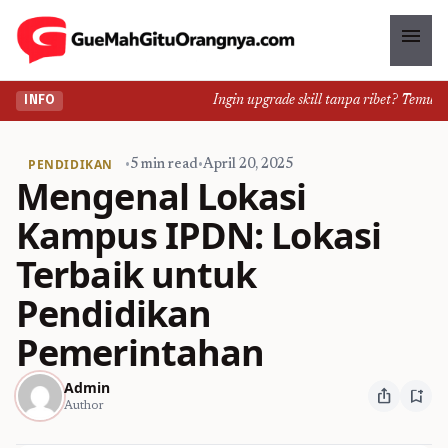
menu
Ingin upgrade skill tanpa ribet? Temukan k
INFO
PENDIDIKAN
•
5 min read
•
April 20, 2025
Mengenal Lokasi
Kampus IPDN: Lokasi
Terbaik untuk
Pendidikan
Pemerintahan
Admin
ios_share
bookmark_add
Author