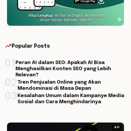
trending_up
Popular Posts
01
Peran AI dalam SEO: Apakah AI Bisa
Menghasilkan Konten SEO yang Lebih
Relevan?
02
Tren Penjualan Online yang Akan
Mendominasi di Masa Depan
03
Kesalahan Umum dalam Kampanye Media
Sosial dan Cara Menghindarinya
AD