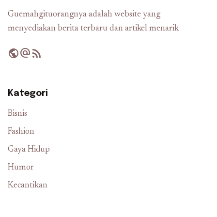
Guemahgituorangnya adalah website yang
menyediakan berita terbaru dan artikel menarik
public
alternate_email
rss_feed
Kategori
Bisnis
Fashion
Gaya Hidup
Humor
Kecantikan