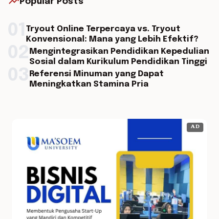
trending_up
Popular Posts
01
Tryout Online Terpercaya vs. Tryout
Konvensional: Mana yang Lebih Efektif?
02
Mengintegrasikan Pendidikan Kepedulian
Sosial dalam Kurikulum Pendidikan Tinggi
03
Referensi Minuman yang Dapat
Meningkatkan Stamina Pria
AD