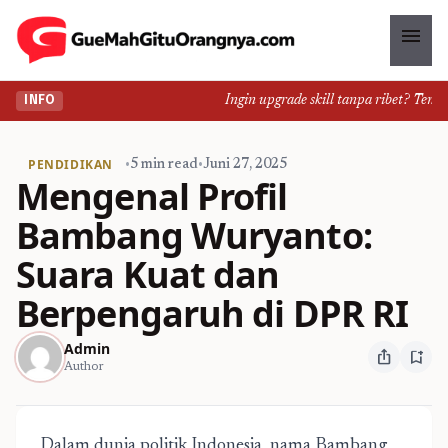
menu
Ingin upgrade skill tanpa ribet? Temukan
INFO
PENDIDIKAN
•
5 min read
•
Juni 27, 2025
Mengenal Profil
Bambang Wuryanto:
Suara Kuat dan
Berpengaruh di DPR RI
Admin
ios_share
bookmark_add
Author
Dalam dunia politik Indonesia, nama Bambang