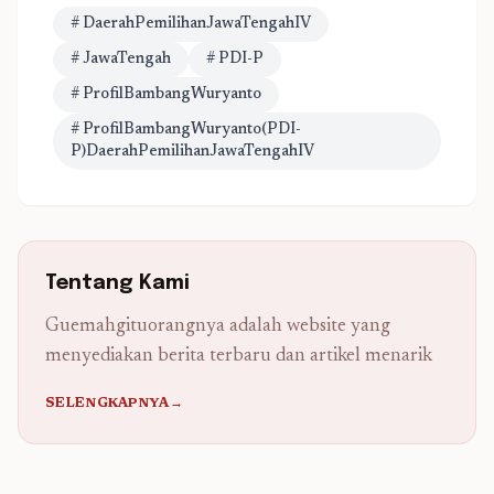
# DaerahPemilihanJawaTengahIV
# JawaTengah
# PDI-P
# ProfilBambangWuryanto
# ProfilBambangWuryanto(PDI-
P)DaerahPemilihanJawaTengahIV
Tentang Kami
Guemahgituorangnya adalah website yang
menyediakan berita terbaru dan artikel menarik
SELENGKAPNYA→