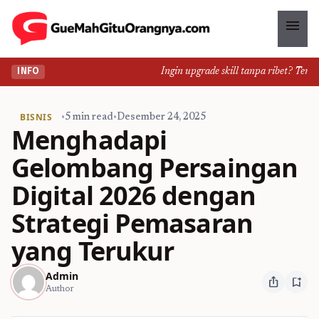
menu
Ingin upgrade skill tanpa ribet? Temukan
INFO
BISNIS
•
5 min read
•
Desember 24, 2025
Menghadapi
Gelombang Persaingan
Digital 2026 dengan
Strategi Pemasaran
yang Terukur
Admin
ios_share
bookmark_add
Author