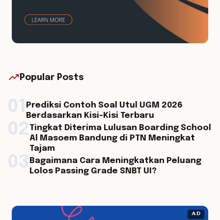
trending_up
Popular Posts
01
Prediksi Contoh Soal Utul UGM 2026
Berdasarkan Kisi-Kisi Terbaru
02
Tingkat Diterima Lulusan Boarding School
Al Masoem Bandung di PTN Meningkat
Tajam
03
Bagaimana Cara Meningkatkan Peluang
Lolos Passing Grade SNBT UI?
AD