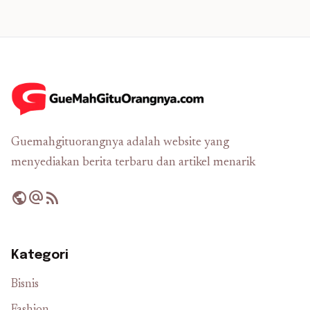
Guemahgituorangnya adalah website yang
menyediakan berita terbaru dan artikel menarik
public
alternate_email
rss_feed
Kategori
Bisnis