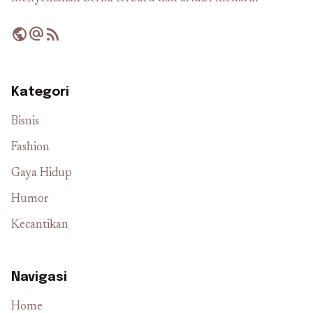
public
alternate_email
rss_feed
Kategori
Bisnis
Fashion
Gaya Hidup
Humor
Kecantikan
Navigasi
Home