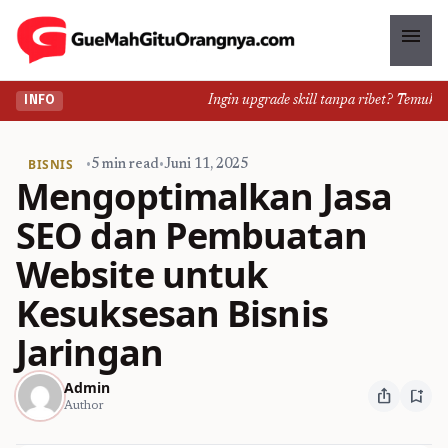
menu
Ingin upgrade skill tanpa ribet? Temukan ke
INFO
BISNIS
•
5 min read
•
Juni 11, 2025
Mengoptimalkan Jasa
SEO dan Pembuatan
Website untuk
Kesuksesan Bisnis
Jaringan
Admin
ios_share
bookmark_add
Author