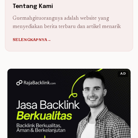
Tentang Kami
Guemahgituorangnya adalah website yang
menyediakan berita terbaru dan artikel menarik
SELENGKAPNYA→
AD