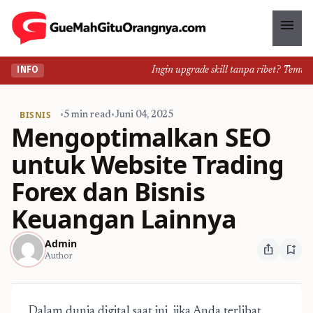
menu
Ingin upgrade skill tanpa ribet? Temukan k
INFO
BISNIS
•
5 min read
•
Juni 04, 2025
Mengoptimalkan SEO
untuk Website Trading
Forex dan Bisnis
Keuangan Lainnya
Admin
ios_share
bookmark_add
Author
Dalam dunia digital saat ini, jika Anda terlibat