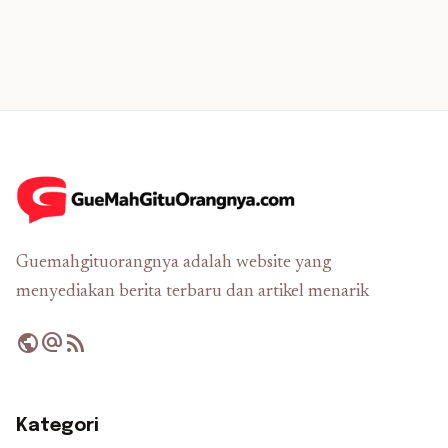
Guemahgituorangnya adalah website yang
menyediakan berita terbaru dan artikel menarik
public
alternate_email
rss_feed
Kategori