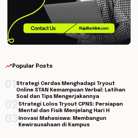
trending_up
Popular Posts
01
Strategi Cerdas Menghadapi Tryout
Online STAN Kemampuan Verbal: Latihan
Soal dan Tips Mengerjakannya
02
Strategi Lolos Tryout CPNS: Persiapan
Mental dan Fisik Menjelang Hari H
03
Inovasi Mahasiswa: Membangun
Kewirausahaan di Kampus