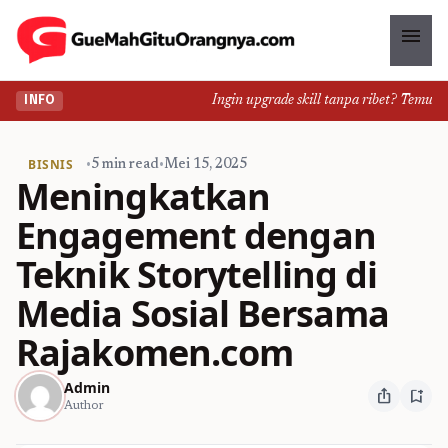
menu
Ingin upgrade skill tanpa ribet? Temukan k
INFO
BISNIS
•
5 min read
•
Mei 15, 2025
Meningkatkan
Engagement dengan
Teknik Storytelling di
Media Sosial Bersama
Rajakomen.com
Admin
ios_share
bookmark_add
Author