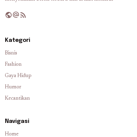
public
alternate_email
rss_feed
Kategori
Bisnis
Fashion
Gaya Hidup
Humor
Kecantikan
Navigasi
Home