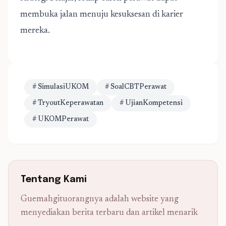
membuka jalan menuju kesuksesan di karier
mereka.
# SimulasiUKOM
# SoalCBTPerawat
# TryoutKeperawatan
# UjianKompetensi
# UKOMPerawat
Tentang Kami
Guemahgituorangnya adalah website yang
menyediakan berita terbaru dan artikel menarik