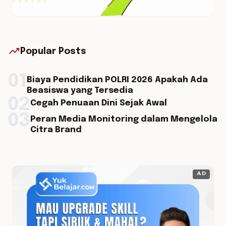
trending_up
Popular Posts
01
Biaya Pendidikan POLRI 2026 Apakah Ada
Beasiswa yang Tersedia
02
Cegah Penuaan Dini Sejak Awal
03
Peran Media Monitoring dalam Mengelola
Citra Brand
AD