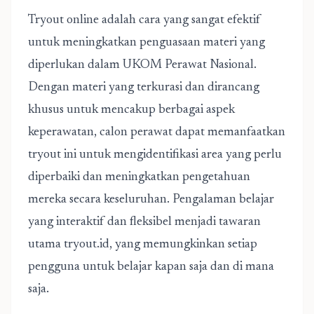
Tryout online adalah cara yang sangat efektif
untuk meningkatkan penguasaan materi yang
diperlukan dalam UKOM Perawat Nasional.
Dengan materi yang terkurasi dan dirancang
khusus untuk mencakup berbagai aspek
keperawatan, calon perawat dapat memanfaatkan
tryout ini untuk mengidentifikasi area yang perlu
diperbaiki dan meningkatkan pengetahuan
mereka secara keseluruhan. Pengalaman belajar
yang interaktif dan fleksibel menjadi tawaran
utama tryout.id, yang memungkinkan setiap
pengguna untuk belajar kapan saja dan di mana
saja.