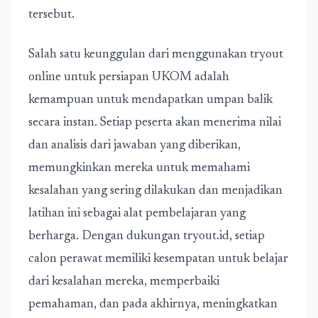
tersebut.
Salah satu keunggulan dari menggunakan tryout
online untuk persiapan UKOM adalah
kemampuan untuk mendapatkan umpan balik
secara instan. Setiap peserta akan menerima nilai
dan analisis dari jawaban yang diberikan,
memungkinkan mereka untuk memahami
kesalahan yang sering dilakukan dan menjadikan
latihan ini sebagai alat pembelajaran yang
berharga. Dengan dukungan tryout.id, setiap
calon perawat memiliki kesempatan untuk belajar
dari kesalahan mereka, memperbaiki
pemahaman, dan pada akhirnya, meningkatkan