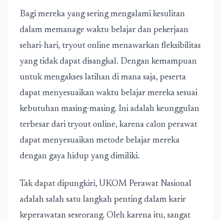
Bagi mereka yang sering mengalami kesulitan
dalam memanage waktu belajar dan pekerjaan
sehari-hari, tryout online menawarkan fleksibilitas
yang tidak dapat disangkal. Dengan kemampuan
untuk mengakses latihan di mana saja, peserta
dapat menyesuaikan waktu belajar mereka sesuai
kebutuhan masing-masing. Ini adalah keunggulan
terbesar dari tryout online, karena calon perawat
dapat menyesuaikan metode belajar mereka
dengan gaya hidup yang dimiliki.
Tak dapat dipungkiri, UKOM Perawat Nasional
adalah salah satu langkah penting dalam karir
keperawatan seseorang. Oleh karena itu, sangat