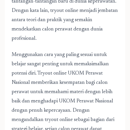
tantangan-tantangan baru di dunia keperawatan.
Dengan kata lain, tryout online menjadi jembatan
antara teori dan praktik yang semakin
mendekatkan calon perawat dengan dunia
profesional.
Menggunakan cara yang paling sesuai untuk
belajar sangat penting untuk memaksimalkan
potensi diri. Tryout online UKOM Perawat
Nasional memberikan kesempatan bagi calon
perawat untuk memahami materi dengan lebih
baik dan menghadapi UKOM Perawat Nasional
dengan penuh kepercayaan. Dengan
mengandalkan tryout online sebagai bagian dari
strategi belajar, setiap calon perawat dapat