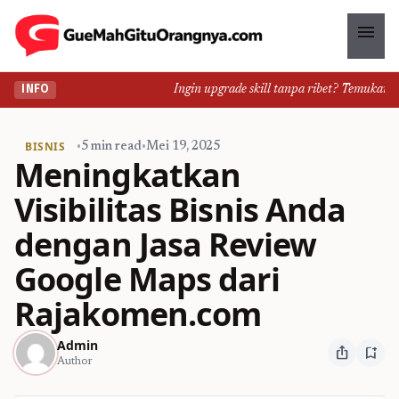
menu
Ingin upgrade skill tanpa ribet? Temukan kelas
INFO
BISNIS
•
5 min read
•
Mei 19, 2025
Meningkatkan
Visibilitas Bisnis Anda
dengan Jasa Review
Google Maps dari
Rajakomen.com
Admin
ios_share
bookmark_add
Author