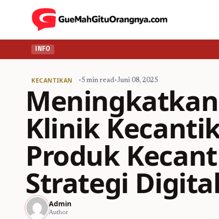
INFO
KECANTIKAN
•
5 min read
•
Juni 08, 2025
Meningkatkan V
Klinik Kecanti
Produk Kecant
Strategi Digita
Admin
Author