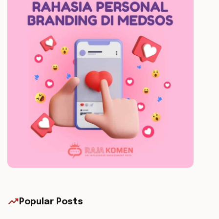
trending_up
Popular Posts