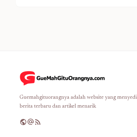
Guemahgituorangnya adalah website yang menyed
berita terbaru dan artikel menarik
public
alternate_email
rss_feed