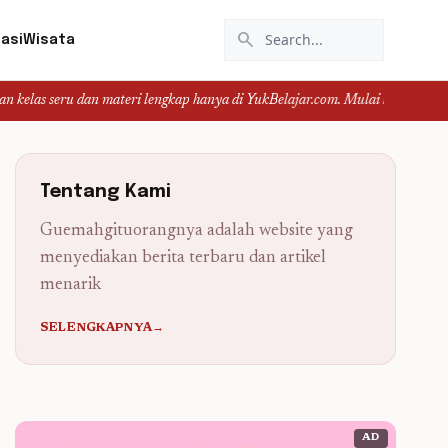
search
asi
Wisata
an materi lengkap hanya di YukBelajar.com. Mulai langkah suksesmu hari ini!
Tentang Kami
Guemahgituorangnya adalah website yang
menyediakan berita terbaru dan artikel
menarik
SELENGKAPNYA→
AD