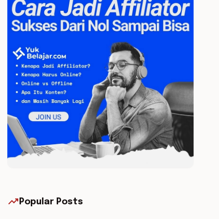
trending_up
Popular Posts