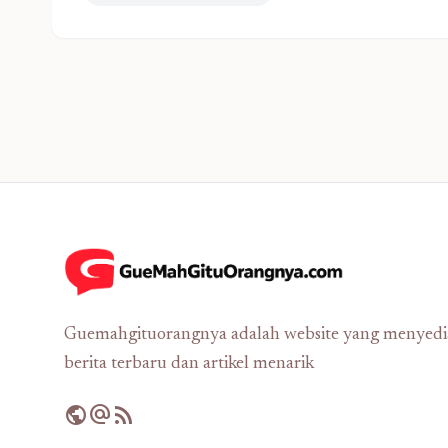
Guemahgituorangnya adalah website yang menyed
berita terbaru dan artikel menarik
public
alternate_email
rss_feed