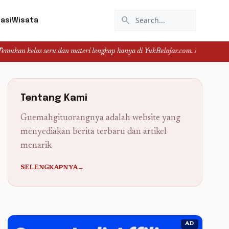
search
asi
Wisata
seru dan materi lengkap hanya di YukBelajar.com. Mulai langkah suksesmu har
Tentang Kami
Guemahgituorangnya adalah website yang
menyediakan berita terbaru dan artikel
menarik
SELENGKAPNYA→
AD