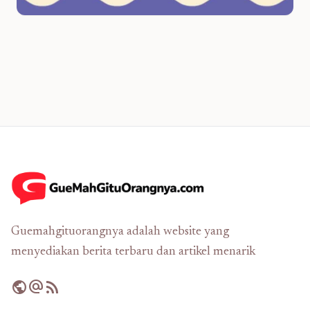
Guemahgituorangnya adalah website yang
menyediakan berita terbaru dan artikel menarik
public
alternate_email
rss_feed