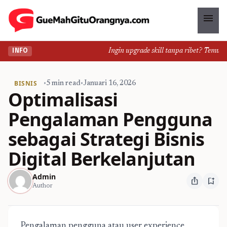
menu
Ingin upgrade skill tanpa ribet? Temukan ke
INFO
BISNIS
•
5 min read
•
Januari 16, 2026
Optimalisasi
Pengalaman Pengguna
sebagai Strategi Bisnis
Digital Berkelanjutan
Admin
ios_share
bookmark_add
Author
Pengalaman pengguna atau user experience