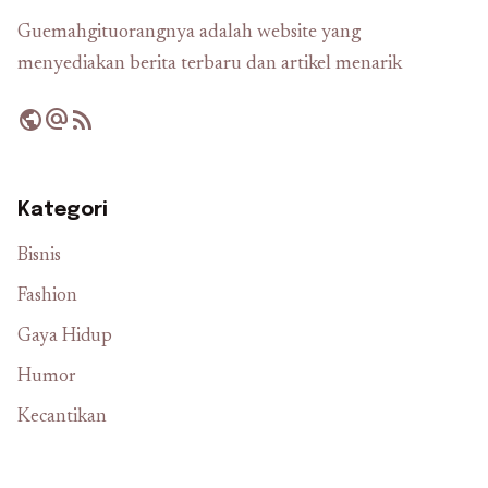
Guemahgituorangnya adalah website yang
menyediakan berita terbaru dan artikel menarik
public
alternate_email
rss_feed
Kategori
Bisnis
Fashion
Gaya Hidup
Humor
Kecantikan