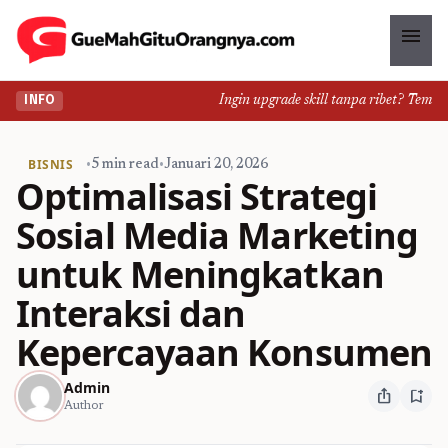
menu
Ingin upgrade skill tanpa ribet? Temukan k
INFO
BISNIS
•
5 min read
•
Januari 20, 2026
Optimalisasi Strategi
Sosial Media Marketing
untuk Meningkatkan
Interaksi dan
Kepercayaan Konsumen
Admin
ios_share
bookmark_add
Author