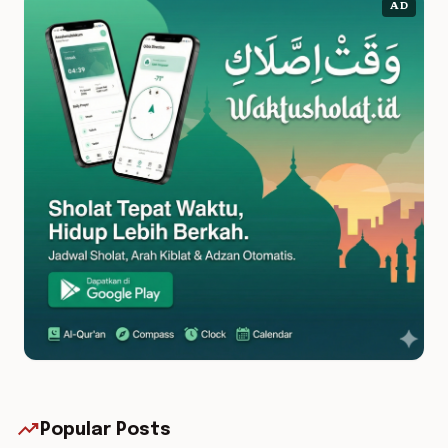
AD
trending_up
Popular Posts