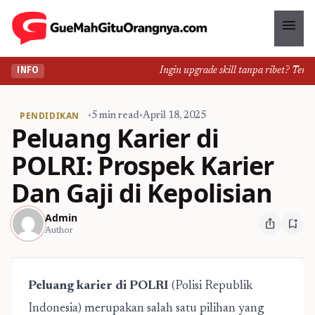
menu
Ingin upgrade skill tanpa ribet? Temuka
INFO
PENDIDIKAN
•
5 min read
•
April 18, 2025
Peluang Karier di
POLRI: Prospek Karier
Dan Gaji di Kepolisian
Admin
ios_share
bookmark_add
Author
Peluang karier di POLRI
(Polisi Republik
Indonesia) merupakan salah satu pilihan yang