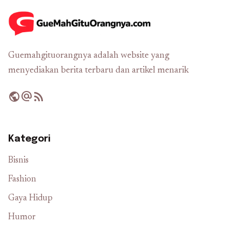
Guemahgituorangnya adalah website yang
menyediakan berita terbaru dan artikel menarik
public
alternate_email
rss_feed
Kategori
Bisnis
Fashion
Gaya Hidup
Humor