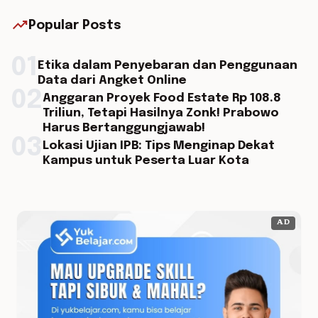
trending_up
Popular Posts
01
Etika dalam Penyebaran dan Penggunaan
Data dari Angket Online
02
Anggaran Proyek Food Estate Rp 108.8
Triliun, Tetapi Hasilnya Zonk! Prabowo
Harus Bertanggungjawab!
03
Lokasi Ujian IPB: Tips Menginap Dekat
Kampus untuk Peserta Luar Kota
AD