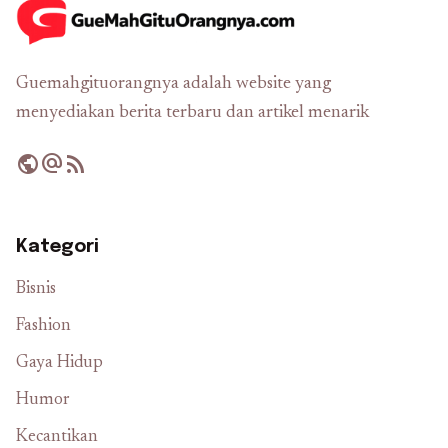
Guemahgituorangnya adalah website yang
menyediakan berita terbaru dan artikel menarik
public
alternate_email
rss_feed
Kategori
Bisnis
Fashion
Gaya Hidup
Humor
Kecantikan