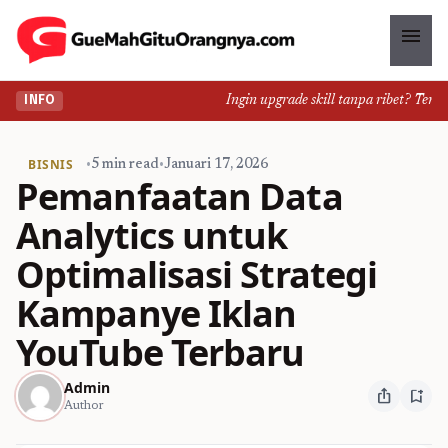
menu
Ingin upgrade skill tanpa ribet? Temukan
INFO
BISNIS
•
5 min read
•
Januari 17, 2026
Pemanfaatan Data
Analytics untuk
Optimalisasi Strategi
Kampanye Iklan
YouTube Terbaru
Admin
ios_share
bookmark_add
Author