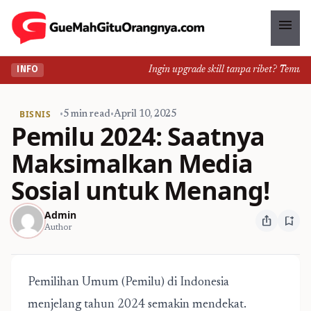
menu
Ingin upgrade skill tanpa ribet? Temukan k
INFO
BISNIS
•
5 min read
•
April 10, 2025
Pemilu 2024: Saatnya
Maksimalkan Media
Sosial untuk Menang!
Admin
ios_share
bookmark_add
Author
Pemilihan Umum (Pemilu) di Indonesia
menjelang tahun 2024 semakin mendekat.