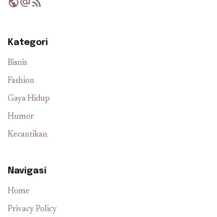
public
alternate_email
rss_feed
Kategori
Bisnis
Fashion
Gaya Hidup
Humor
Kecantikan
Navigasi
Home
Privacy Policy