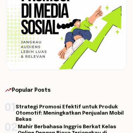
trending_up
Popular Posts
01
Strategi Promosi Efektif untuk Produk
Otomotif: Meningkatkan Penjualan Mobil
Bekas
02
Mahir Berbahasa Inggris Berkat Kelas