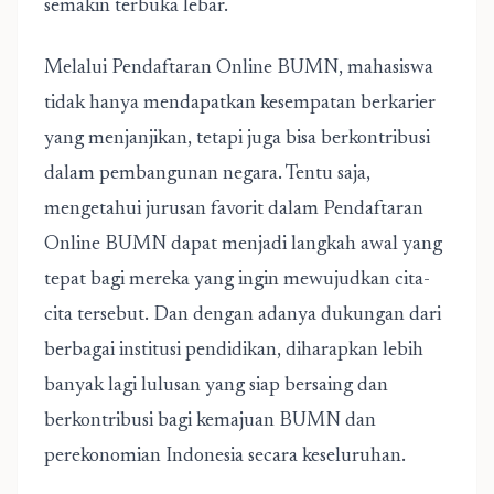
semakin terbuka lebar.
Melalui Pendaftaran Online BUMN, mahasiswa
tidak hanya mendapatkan kesempatan berkarier
yang menjanjikan, tetapi juga bisa berkontribusi
dalam pembangunan negara. Tentu saja,
mengetahui jurusan favorit dalam Pendaftaran
Online BUMN dapat menjadi langkah awal yang
tepat bagi mereka yang ingin mewujudkan cita-
cita tersebut. Dan dengan adanya dukungan dari
berbagai institusi pendidikan, diharapkan lebih
banyak lagi lulusan yang siap bersaing dan
berkontribusi bagi kemajuan BUMN dan
perekonomian Indonesia secara keseluruhan.