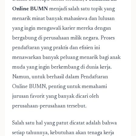
Online BUMN
menjadi salah satu topik yang
menarik minat banyak mahasiswa dan lulusan
yang ingin mengawali karier mereka dengan
bergabung di perusahaan milik negara. Proses
pendaftaran yang praktis dan efisien ini
menawarkan banyak peluang menarik bagi anak
muda yang ingin berkembang di dunia kerja.
Namun, untuk berhasil dalam Pendaftaran
Online BUMN, penting untuk memahami
jurusan favorit yang banyak dicari oleh
perusahaan-perusahaan tersebut.
Salah satu hal yang patut dicatat adalah bahwa
setiap tahunnya, kebutuhan akan tenaga kerja