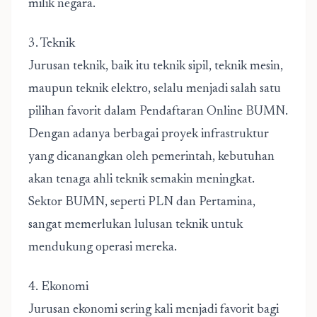
milik negara.
3. Teknik
Jurusan teknik, baik itu teknik sipil, teknik mesin,
maupun teknik elektro, selalu menjadi salah satu
pilihan favorit dalam Pendaftaran Online BUMN.
Dengan adanya berbagai proyek infrastruktur
yang dicanangkan oleh pemerintah, kebutuhan
akan tenaga ahli teknik semakin meningkat.
Sektor BUMN, seperti PLN dan Pertamina,
sangat memerlukan lulusan teknik untuk
mendukung operasi mereka.
4. Ekonomi
Jurusan ekonomi sering kali menjadi favorit bagi