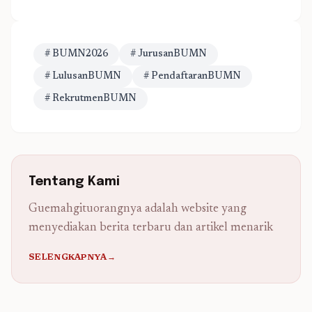
# BUMN2026
# JurusanBUMN
# LulusanBUMN
# PendaftaranBUMN
# RekrutmenBUMN
Tentang Kami
Guemahgituorangnya adalah website yang
menyediakan berita terbaru dan artikel menarik
SELENGKAPNYA→