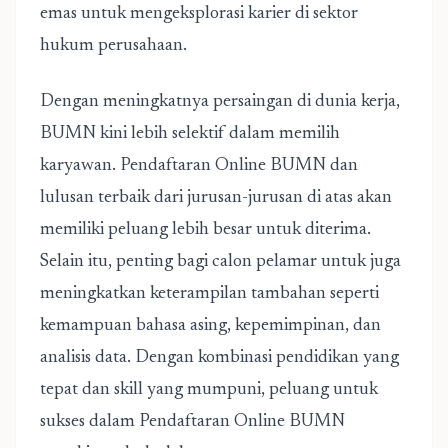
emas untuk mengeksplorasi karier di sektor
hukum perusahaan.
Dengan meningkatnya persaingan di dunia kerja,
BUMN kini lebih selektif dalam memilih
karyawan. Pendaftaran Online BUMN dan
lulusan terbaik dari jurusan-jurusan di atas akan
memiliki peluang lebih besar untuk diterima.
Selain itu, penting bagi calon pelamar untuk juga
meningkatkan keterampilan tambahan seperti
kemampuan bahasa asing, kepemimpinan, dan
analisis data. Dengan kombinasi pendidikan yang
tepat dan skill yang mumpuni, peluang untuk
sukses dalam Pendaftaran Online BUMN