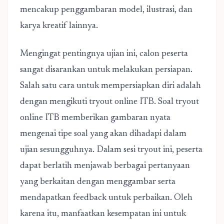
mencakup penggambaran model, ilustrasi, dan
karya kreatif lainnya.
Mengingat pentingnya ujian ini, calon peserta
sangat disarankan untuk melakukan persiapan.
Salah satu cara untuk mempersiapkan diri adalah
dengan mengikuti tryout online ITB. Soal tryout
online ITB memberikan gambaran nyata
mengenai tipe soal yang akan dihadapi dalam
ujian sesungguhnya. Dalam sesi tryout ini, peserta
dapat berlatih menjawab berbagai pertanyaan
yang berkaitan dengan menggambar serta
mendapatkan feedback untuk perbaikan. Oleh
karena itu, manfaatkan kesempatan ini untuk