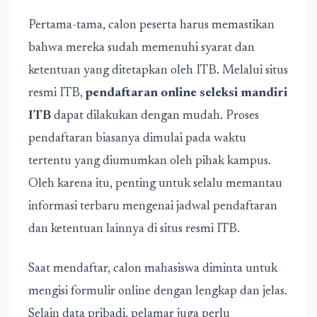
Pertama-tama, calon peserta harus memastikan
bahwa mereka sudah memenuhi syarat dan
ketentuan yang ditetapkan oleh ITB. Melalui situs
resmi ITB,
pendaftaran online seleksi mandiri
ITB
dapat dilakukan dengan mudah. Proses
pendaftaran biasanya dimulai pada waktu
tertentu yang diumumkan oleh pihak kampus.
Oleh karena itu, penting untuk selalu memantau
informasi terbaru mengenai jadwal pendaftaran
dan ketentuan lainnya di situs resmi ITB.
Saat mendaftar, calon mahasiswa diminta untuk
mengisi formulir online dengan lengkap dan jelas.
Selain data pribadi, pelamar juga perlu