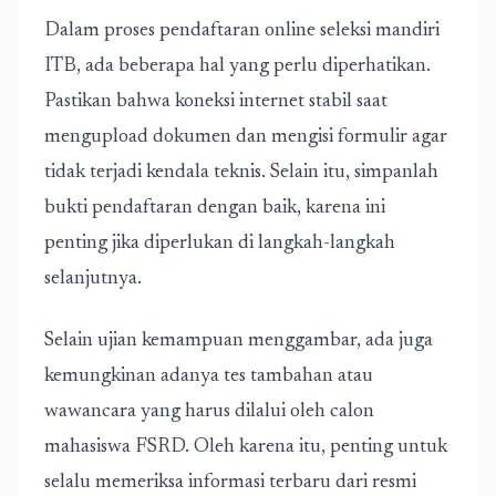
Dalam proses pendaftaran online seleksi mandiri
ITB, ada beberapa hal yang perlu diperhatikan.
Pastikan bahwa koneksi internet stabil saat
mengupload dokumen dan mengisi formulir agar
tidak terjadi kendala teknis. Selain itu, simpanlah
bukti pendaftaran dengan baik, karena ini
penting jika diperlukan di langkah-langkah
selanjutnya.
Selain ujian kemampuan menggambar, ada juga
kemungkinan adanya tes tambahan atau
wawancara yang harus dilalui oleh calon
mahasiswa FSRD. Oleh karena itu, penting untuk
selalu memeriksa informasi terbaru dari resmi