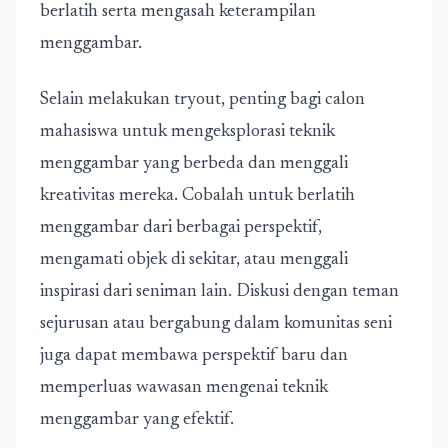
berlatih serta mengasah keterampilan
menggambar.
Selain melakukan tryout, penting bagi calon
mahasiswa untuk mengeksplorasi teknik
menggambar yang berbeda dan menggali
kreativitas mereka. Cobalah untuk berlatih
menggambar dari berbagai perspektif,
mengamati objek di sekitar, atau menggali
inspirasi dari seniman lain. Diskusi dengan teman
sejurusan atau bergabung dalam komunitas seni
juga dapat membawa perspektif baru dan
memperluas wawasan mengenai teknik
menggambar yang efektif.