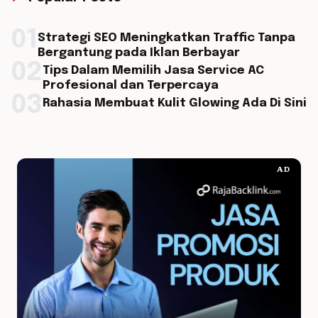
01
Strategi SEO Meningkatkan Traffic Tanpa
Bergantung pada Iklan Berbayar
02
Tips Dalam Memilih Jasa Service AC
Profesional dan Terpercaya
03
Rahasia Membuat Kulit Glowing Ada Di Sini
AD