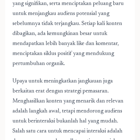
yang signifikan, serta menciptakan peluang baru
untuk menjangkau audiens potensial yang
sebelumnya tidak terjangkau. Setiap kali konten
dibagikan, ada kemungkinan besar untuk
mendapatkan lebih banyak like dan komentar,
menciptakan siklus positif yang mendukung
pertumbuhan organik.
Upaya untuk meningkatkan jangkauan juga
berkaitan erat dengan strategi pemasaran.
Menghasilkan konten yang menarik dan relevan
adalah langkah awal, tetapi mendorong audiens
untuk berinteraksi bukanlah hal yang mudah.
Salah satu cara untuk mencapai interaksi adalah