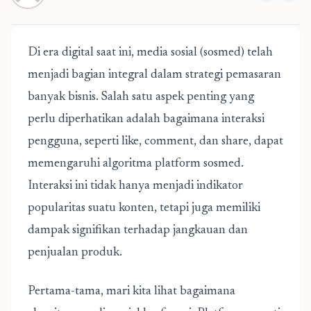
Di era digital saat ini, media sosial (sosmed) telah
menjadi bagian integral dalam strategi pemasaran
banyak bisnis. Salah satu aspek penting yang
perlu diperhatikan adalah bagaimana interaksi
pengguna, seperti like, comment, dan share, dapat
memengaruhi algoritma platform sosmed.
Interaksi ini tidak hanya menjadi indikator
popularitas suatu konten, tetapi juga memiliki
dampak signifikan terhadap jangkauan dan
penjualan produk.
Pertama-tama, mari kita lihat bagaimana