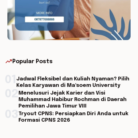
trending_up
Popular Posts
01
Jadwal Fleksibel dan Kuliah Nyaman? Pilih
Kelas Karyawan di Ma'soem University
02
Menelusuri Jejak Karier dan Visi
Muhammad Habibur Rochman di Daerah
Pemilihan Jawa Timur VIII
03
Tryout CPNS: Persiapkan Diri Anda untuk
Formasi CPNS 2026