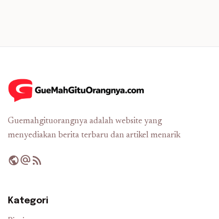
Guemahgituorangnya adalah website yang
menyediakan berita terbaru dan artikel menarik
public
alternate_email
rss_feed
Kategori