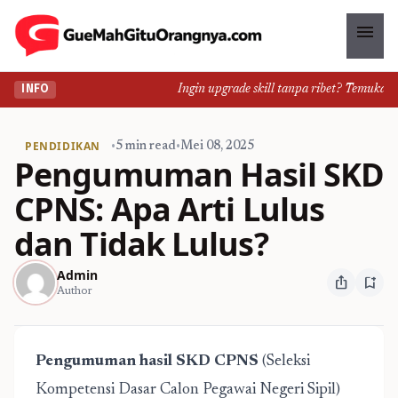
menu
Ingin upgrade skill tanpa ribet? Temukan kel
INFO
PENDIDIKAN
•
5 min read
•
Mei 08, 2025
Pengumuman Hasil SKD
CPNS: Apa Arti Lulus
dan Tidak Lulus?
Admin
ios_share
bookmark_add
Author
Pengumuman hasil SKD CPNS
(Seleksi
Kompetensi Dasar Calon Pegawai Negeri Sipil)