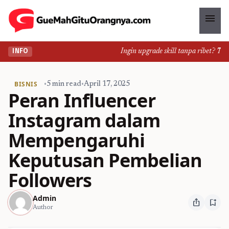
menu
Ingin upgrade skill tanpa ribet? Temuk
INFO
BISNIS
•
5 min read
•
April 17, 2025
Peran Influencer
Instagram dalam
Mempengaruhi
Keputusan Pembelian
Followers
Admin
ios_share
bookmark_add
Author