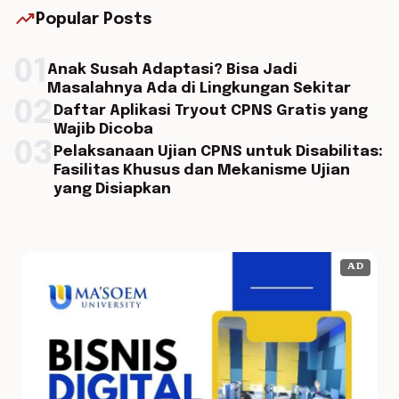
trending_up
Popular Posts
01
Anak Susah Adaptasi? Bisa Jadi
Masalahnya Ada di Lingkungan Sekitar
02
Daftar Aplikasi Tryout CPNS Gratis yang
Wajib Dicoba
03
Pelaksanaan Ujian CPNS untuk Disabilitas:
Fasilitas Khusus dan Mekanisme Ujian
yang Disiapkan
AD