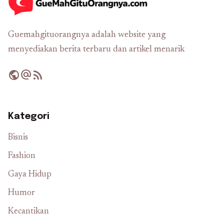
Guemahgituorangnya adalah website yang
menyediakan berita terbaru dan artikel menarik
public
alternate_email
rss_feed
Kategori
Bisnis
Fashion
Gaya Hidup
Humor
Kecantikan