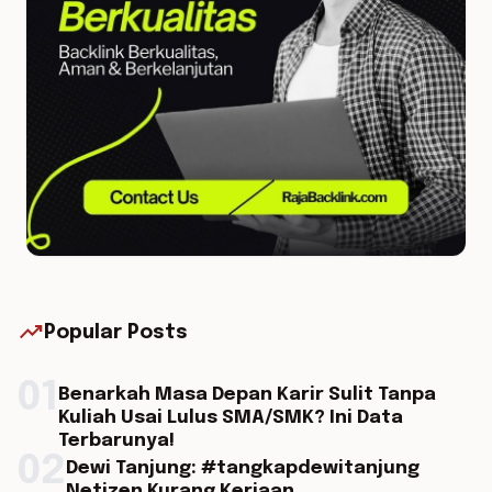
trending_up
Popular Posts
01
Benarkah Masa Depan Karir Sulit Tanpa
Kuliah Usai Lulus SMA/SMK? Ini Data
Terbarunya!
02
Dewi Tanjung: #tangkapdewitanjung
Netizen Kurang Kerjaan