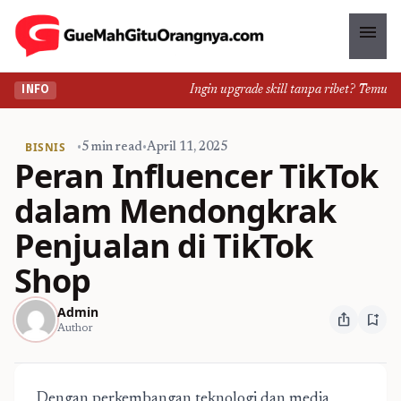
menu
Ingin upgrade skill tanpa ribet? Temukan k
INFO
BISNIS
•
5 min read
•
April 11, 2025
Peran Influencer TikTok
dalam Mendongkrak
Penjualan di TikTok
Shop
Admin
ios_share
bookmark_add
Author
Dengan perkembangan teknologi dan media