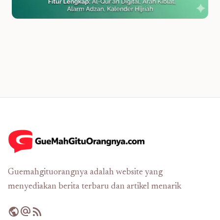
Guemahgituorangnya adalah website yang
menyediakan berita terbaru dan artikel menarik
public
alternate_email
rss_feed