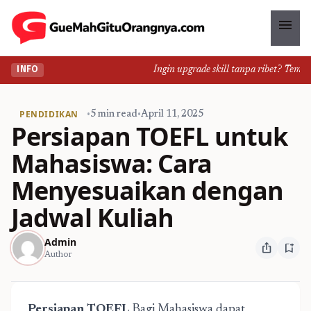
menu
Ingin upgrade skill tanpa ribet? Temukan 
INFO
PENDIDIKAN
•
5 min read
•
April 11, 2025
Persiapan TOEFL untuk
Mahasiswa: Cara
Menyesuaikan dengan
Jadwal Kuliah
Admin
ios_share
bookmark_add
Author
Persiapan TOEFL
Bagi Mahasiswa dapat