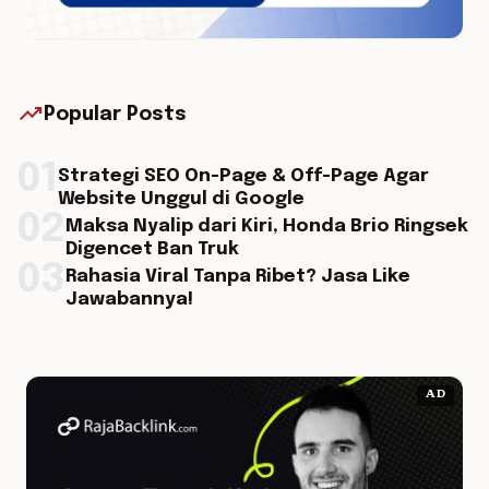
trending_up
Popular Posts
01
Strategi SEO On-Page & Off-Page Agar
Website Unggul di Google
02
Maksa Nyalip dari Kiri, Honda Brio Ringsek
Digencet Ban Truk
03
Rahasia Viral Tanpa Ribet? Jasa Like
Jawabannya!
AD