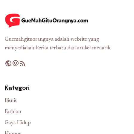
Guemahgituorangnya adalah website yang
menyediakan berita terbaru dan artikel menarik
public
alternate_email
rss_feed
Kategori
Bisnis
Fashion
Gaya Hidup