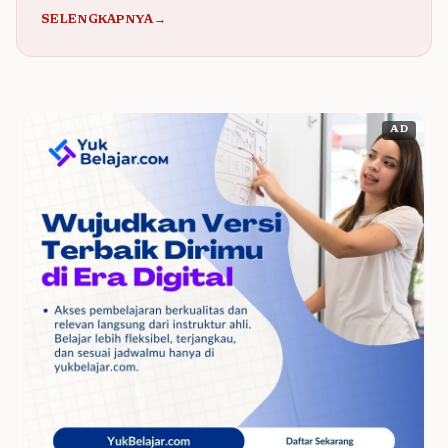
SELENGKAPNYA→
AD