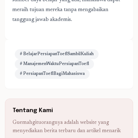
sumber daya belajar yang ada, mahasiswa dapat
meraih tujuan mereka tanpa mengabaikan
tanggung jawab akademis.
# BelajarPersiapanToeflSambilKuliah
# ManajemenWaktuPersiapanToefl
# PersiapanToeflBagiMahasiswa
Tentang Kami
Guemahgituorangnya adalah website yang
menyediakan berita terbaru dan artikel menarik