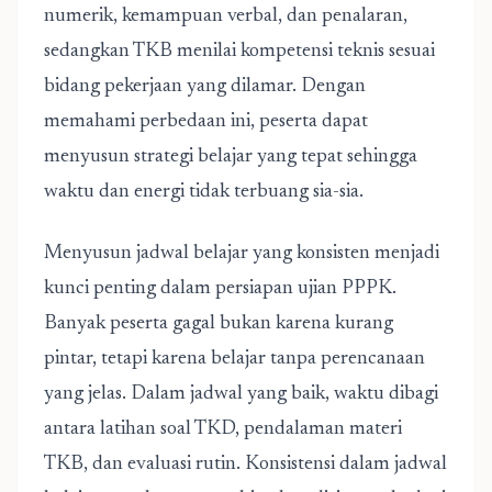
numerik, kemampuan verbal, dan penalaran,
sedangkan TKB menilai kompetensi teknis sesuai
bidang pekerjaan yang dilamar. Dengan
memahami perbedaan ini, peserta dapat
menyusun strategi belajar yang tepat sehingga
waktu dan energi tidak terbuang sia-sia.
Menyusun jadwal belajar yang konsisten menjadi
kunci penting dalam persiapan ujian PPPK.
Banyak peserta gagal bukan karena kurang
pintar, tetapi karena belajar tanpa perencanaan
yang jelas. Dalam jadwal yang baik, waktu dibagi
antara latihan soal TKD, pendalaman materi
TKB, dan evaluasi rutin. Konsistensi dalam jadwal