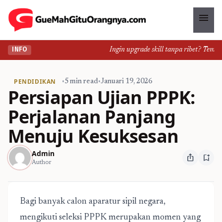
menu
Ingin upgrade skill tanpa ribet? Temukan 
INFO
PENDIDIKAN
•
5 min read
•
Januari 19, 2026
Persiapan Ujian PPPK:
Perjalanan Panjang
Menuju Kesuksesan
Admin
ios_share
bookmark_add
Author
Bagi banyak calon aparatur sipil negara,
mengikuti seleksi PPPK merupakan momen yang