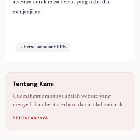
investasi untuk masa depan yang stabil dan
menjanjikan.
# PersiapanujianPPPK
Tentang Kami
Guemahgituorangnya adalah website yang
menyediakan berita terbaru dan artikel menarik
SELENGKAPNYA→