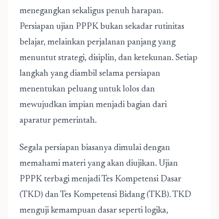
menegangkan sekaligus penuh harapan.
Persiapan ujian PPPK
bukan sekadar rutinitas
belajar, melainkan perjalanan panjang yang
menuntut strategi, disiplin, dan ketekunan. Setiap
langkah yang diambil selama persiapan
menentukan peluang untuk lolos dan
mewujudkan impian menjadi bagian dari
aparatur pemerintah.
Segala persiapan biasanya dimulai dengan
memahami materi yang akan diujikan. Ujian
PPPK terbagi menjadi Tes Kompetensi Dasar
(TKD) dan Tes Kompetensi Bidang (TKB). TKD
menguji kemampuan dasar seperti logika,