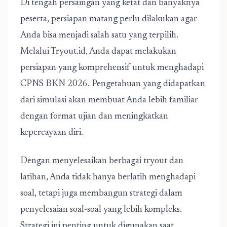
Di tengah persaingan yang ketat dan banyaknya
peserta, persiapan matang perlu dilakukan agar
Anda bisa menjadi salah satu yang terpilih.
Melalui Tryout.id, Anda dapat melakukan
persiapan yang komprehensif untuk menghadapi
CPNS BKN 2026. Pengetahuan yang didapatkan
dari simulasi akan membuat Anda lebih familiar
dengan format ujian dan meningkatkan
kepercayaan diri.
Dengan menyelesaikan berbagai tryout dan
latihan, Anda tidak hanya berlatih menghadapi
soal, tetapi juga membangun strategi dalam
penyelesaian soal-soal yang lebih kompleks.
Strategi ini penting untuk digunakan saat