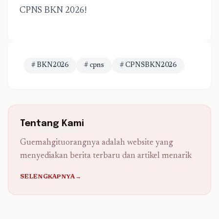
CPNS BKN 2026!
# BKN2026
# cpns
# CPNSBKN2026
Tentang Kami
Guemahgituorangnya adalah website yang
menyediakan berita terbaru dan artikel menarik
SELENGKAPNYA→