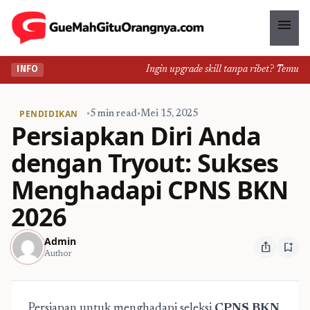
menu
Ingin upgrade skill tanpa ribet? Temukan ke
INFO
PENDIDIKAN
•
5 min read
•
Mei 15, 2025
Persiapkan Diri Anda
dengan Tryout: Sukses
Menghadapi CPNS BKN
2026
Admin
ios_share
bookmark_add
Author
Persiapan untuk menghadapi seleksi
CPNS BKN