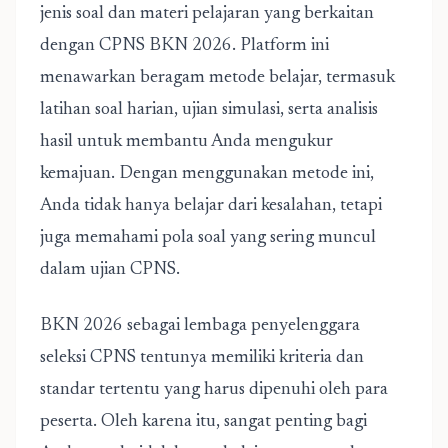
jenis soal dan materi pelajaran yang berkaitan
dengan CPNS BKN 2026. Platform ini
menawarkan beragam metode belajar, termasuk
latihan soal harian, ujian simulasi, serta analisis
hasil untuk membantu Anda mengukur
kemajuan. Dengan menggunakan metode ini,
Anda tidak hanya belajar dari kesalahan, tetapi
juga memahami pola soal yang sering muncul
dalam ujian CPNS.
BKN 2026 sebagai lembaga penyelenggara
seleksi CPNS tentunya memiliki kriteria dan
standar tertentu yang harus dipenuhi oleh para
peserta. Oleh karena itu, sangat penting bagi