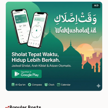
AD
trending_up
Popular Posts