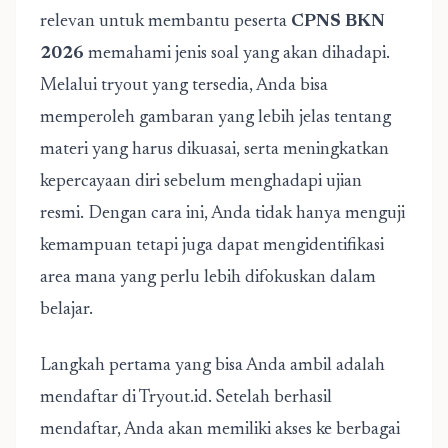
relevan untuk membantu peserta
CPNS BKN
2026
memahami jenis soal yang akan dihadapi.
Melalui tryout yang tersedia, Anda bisa
memperoleh gambaran yang lebih jelas tentang
materi yang harus dikuasai, serta meningkatkan
kepercayaan diri sebelum menghadapi ujian
resmi. Dengan cara ini, Anda tidak hanya menguji
kemampuan tetapi juga dapat mengidentifikasi
area mana yang perlu lebih difokuskan dalam
belajar.
Langkah pertama yang bisa Anda ambil adalah
mendaftar di Tryout.id. Setelah berhasil
mendaftar, Anda akan memiliki akses ke berbagai