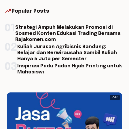
trending_up
Popular Posts
01
Strategi Ampuh Melakukan Promosi di
Sosmed Konten Edukasi Trading Bersama
Rajakomen.com
02
Kuliah Jurusan Agribisnis Bandung:
Belajar dan Berwirausaha Sambil Kuliah
Hanya 5 Juta per Semester
03
Inspirasi Padu Padan Hijab Printing untuk
Mahasiswi
AD