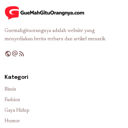
Guemahgituorangnya adalah website yang
menyediakan berita terbaru dan artikel menarik
public
alternate_email
rss_feed
Kategori
Bisnis
Fashion
Gaya Hidup
Humor