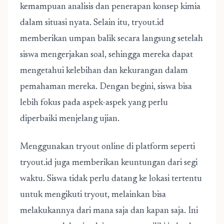
kemampuan analisis dan penerapan konsep kimia
dalam situasi nyata. Selain itu, tryout.id
memberikan umpan balik secara langsung setelah
siswa mengerjakan soal, sehingga mereka dapat
mengetahui kelebihan dan kekurangan dalam
pemahaman mereka. Dengan begini, siswa bisa
lebih fokus pada aspek-aspek yang perlu
diperbaiki menjelang ujian.
Menggunakan tryout online di platform seperti
tryout.id juga memberikan keuntungan dari segi
waktu. Siswa tidak perlu datang ke lokasi tertentu
untuk mengikuti tryout, melainkan bisa
melakukannya dari mana saja dan kapan saja. Ini