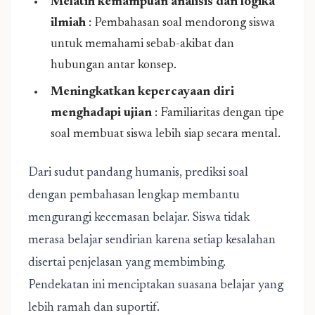
Melatih kemampuan analisis dan logika
ilmiah
: Pembahasan soal mendorong siswa
untuk memahami sebab-akibat dan
hubungan antar konsep.
Meningkatkan kepercayaan diri
menghadapi
ujian
: Familiaritas dengan tipe
soal membuat siswa lebih siap secara mental.
Dari sudut pandang humanis, prediksi soal
dengan pembahasan lengkap membantu
mengurangi kecemasan belajar. Siswa tidak
merasa belajar sendirian karena setiap kesalahan
disertai penjelasan yang membimbing.
Pendekatan ini menciptakan suasana belajar yang
lebih ramah dan suportif.