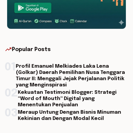
trending_up
Popular Posts
01
Profil Emanuel Melkiades Laka Lena
(Golkar) Daerah Pemilihan Nusa Tenggara
Timur II: Menggali Jejak Perjalanan Politik
yang Menginspirasi
02
Kekuatan Testimoni Blogger: Strategi
“Word of Mouth” Digital yang
Menentukan Penjualan
03
Meraup Untung Dengan Bisnis Minuman
Kekinian dan Dengan Modal Kecil