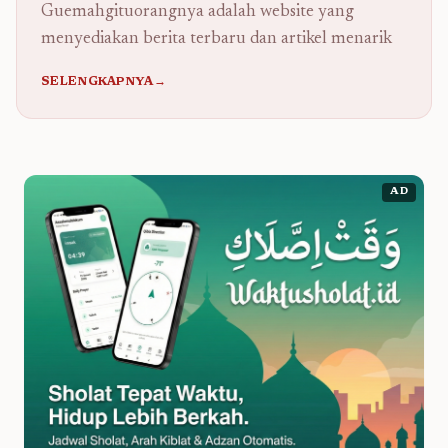
Guemahgituorangnya adalah website yang
menyediakan berita terbaru dan artikel menarik
SELENGKAPNYA→
AD