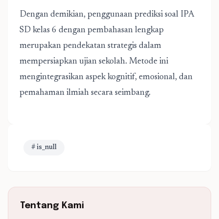
Dengan demikian, penggunaan prediksi soal IPA
SD kelas 6 dengan pembahasan lengkap
merupakan pendekatan strategis dalam
mempersiapkan ujian sekolah. Metode ini
mengintegrasikan aspek kognitif, emosional, dan
pemahaman ilmiah secara seimbang.
# is_null
Tentang Kami