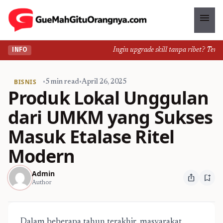
menu
Ingin upgrade skill tanpa ribet? Temukan
INFO
BISNIS
•
5 min read
•
April 26, 2025
Produk Lokal Unggulan
dari UMKM yang Sukses
Masuk Etalase Ritel
Modern
Admin
ios_share
bookmark_add
Author
Dalam beberapa tahun terakhir, masyarakat