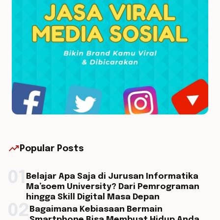
trending_up
Popular Posts
01
Belajar Apa Saja di Jurusan Informatika
Ma’soem University? Dari Pemrograman
hingga Skill Digital Masa Depan
02
Bagaimana Kebiasaan Bermain
Smartphone Bisa Membuat Hidup Anda