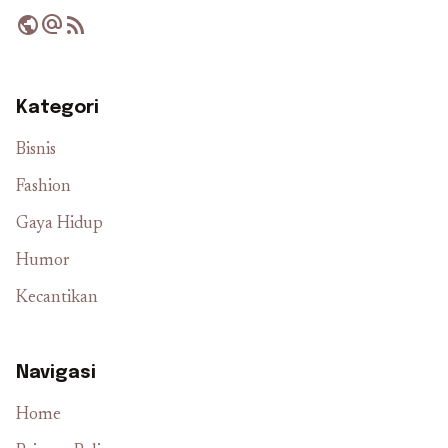
public
alternate_email
rss_feed
Kategori
Bisnis
Fashion
Gaya Hidup
Humor
Kecantikan
Navigasi
Home