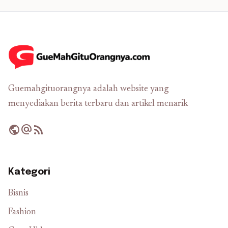
Guemahgituorangnya adalah website yang
menyediakan berita terbaru dan artikel menarik
public
alternate_email
rss_feed
Kategori
Bisnis
Fashion