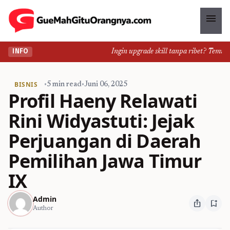
menu
Ingin upgrade skill tanpa ribet? Temukan k
INFO
BISNIS
•
5 min read
•
Juni 06, 2025
Profil Haeny Relawati
Rini Widyastuti: Jejak
Perjuangan di Daerah
Pemilihan Jawa Timur
IX
Admin
ios_share
bookmark_add
Author