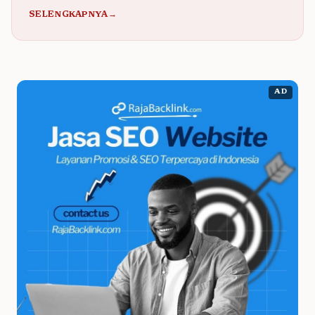
SELENGKAPNYA→
AD