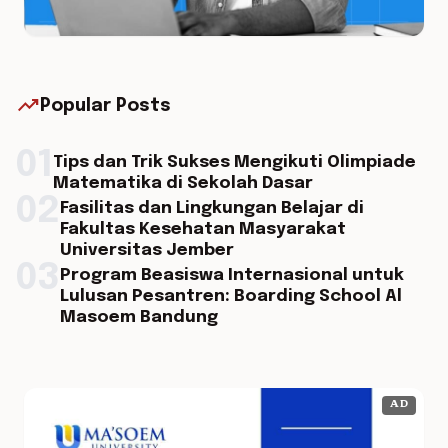
trending_up
Popular Posts
01
Tips dan Trik Sukses Mengikuti Olimpiade
Matematika di Sekolah Dasar
02
Fasilitas dan Lingkungan Belajar di
Fakultas Kesehatan Masyarakat
Universitas Jember
03
Program Beasiswa Internasional untuk
Lulusan Pesantren: Boarding School Al
Masoem Bandung
AD