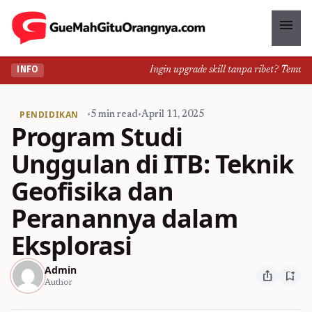
menu
Ingin upgrade skill tanpa ribet? Temukan k
INFO
PENDIDIKAN
•
5 min read
•
April 11, 2025
Program Studi
Unggulan di ITB: Teknik
Geofisika dan
Peranannya dalam
Eksplorasi
Admin
ios_share
bookmark_add
Author