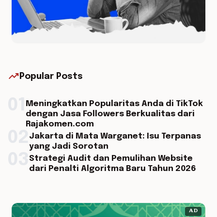
trending_up
Popular Posts
01
Meningkatkan Popularitas Anda di TikTok
dengan Jasa Followers Berkualitas dari
Rajakomen.com
02
Jakarta di Mata Warganet: Isu Terpanas
yang Jadi Sorotan
03
Strategi Audit dan Pemulihan Website
dari Penalti Algoritma Baru Tahun 2026
AD