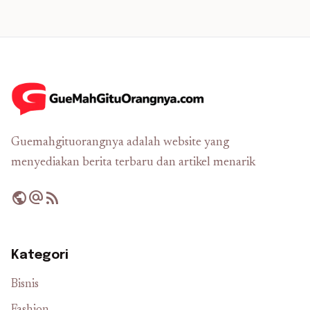
Guemahgituorangnya adalah website yang
menyediakan berita terbaru dan artikel menarik
public
alternate_email
rss_feed
Kategori
Bisnis