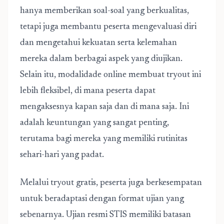
hanya memberikan soal-soal yang berkualitas,
tetapi juga membantu peserta mengevaluasi diri
dan mengetahui kekuatan serta kelemahan
mereka dalam berbagai aspek yang diujikan.
Selain itu, modalidade online membuat tryout ini
lebih fleksibel, di mana peserta dapat
mengaksesnya kapan saja dan di mana saja. Ini
adalah keuntungan yang sangat penting,
terutama bagi mereka yang memiliki rutinitas
sehari-hari yang padat.
Melalui tryout gratis, peserta juga berkesempatan
untuk beradaptasi dengan format ujian yang
sebenarnya. Ujian resmi STIS memiliki batasan