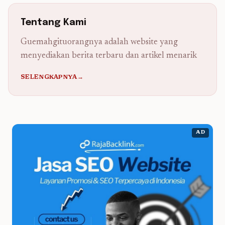
Tentang Kami
Guemahgituorangnya adalah website yang
menyediakan berita terbaru dan artikel menarik
SELENGKAPNYA→
AD