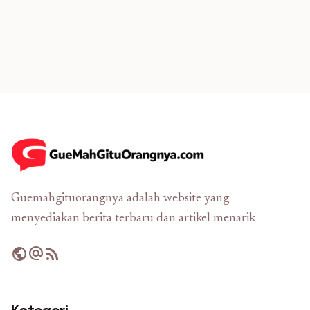
Guemahgituorangnya adalah website yang
menyediakan berita terbaru dan artikel menarik
public
alternate_email
rss_feed