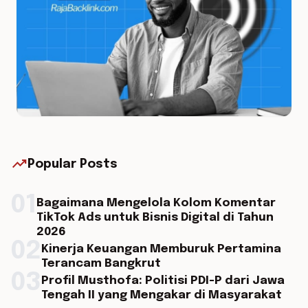
trending_up
Popular Posts
01
Bagaimana Mengelola Kolom Komentar
TikTok Ads untuk Bisnis Digital di Tahun
2026
02
Kinerja Keuangan Memburuk Pertamina
Terancam Bangkrut
03
Profil Musthofa: Politisi PDI-P dari Jawa
Tengah II yang Mengakar di Masyarakat