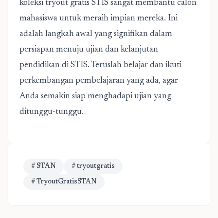
koleksi tryout gratis STIS sangat membantu calon
mahasiswa untuk meraih impian mereka. Ini
adalah langkah awal yang signifikan dalam
persiapan menuju ujian dan kelanjutan
pendidikan di STIS. Teruslah belajar dan ikuti
perkembangan pembelajaran yang ada, agar
Anda semakin siap menghadapi ujian yang
ditunggu-tunggu.
# STAN
# tryoutgratis
# TryoutGratisSTAN