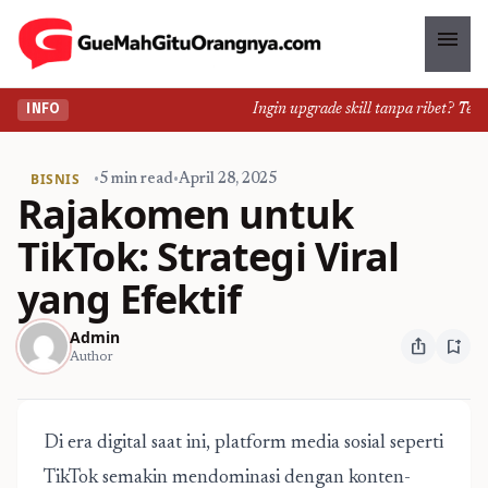
menu
Ingin upgrade skill tanpa ribet? Temuk
INFO
BISNIS
•
5 min read
•
April 28, 2025
Rajakomen untuk
TikTok: Strategi Viral
yang Efektif
Admin
ios_share
bookmark_add
Author
Di era digital saat ini, platform media sosial seperti
TikTok semakin mendominasi dengan konten-