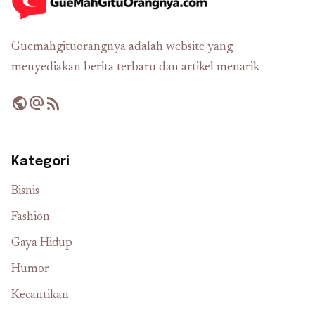
Guemahgituorangnya adalah website yang
menyediakan berita terbaru dan artikel menarik
public
alternate_email
rss_feed
Kategori
Bisnis
Fashion
Gaya Hidup
Humor
Kecantikan