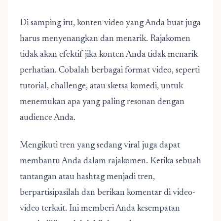
Di samping itu, konten video yang Anda buat juga
harus menyenangkan dan menarik.
Rajakomen
tidak akan efektif jika konten Anda tidak menarik
perhatian. Cobalah berbagai format video, seperti
tutorial, challenge, atau sketsa komedi, untuk
menemukan apa yang paling resonan dengan
audience Anda.
Mengikuti tren yang sedang viral juga dapat
membantu Anda dalam rajakomen. Ketika sebuah
tantangan atau hashtag menjadi tren,
berpartisipasilah dan berikan komentar di video-
video terkait. Ini memberi Anda kesempatan