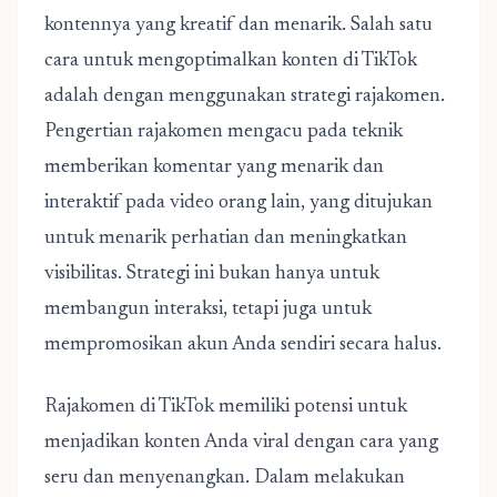
kontennya yang kreatif dan menarik. Salah satu
cara untuk mengoptimalkan konten di TikTok
adalah dengan menggunakan strategi rajakomen.
Pengertian rajakomen mengacu pada teknik
memberikan komentar yang menarik dan
interaktif pada video orang lain, yang ditujukan
untuk menarik perhatian dan meningkatkan
visibilitas. Strategi ini bukan hanya untuk
membangun interaksi, tetapi juga untuk
mempromosikan akun Anda sendiri secara halus.
Rajakomen di TikTok memiliki potensi untuk
menjadikan konten Anda viral dengan cara yang
seru dan menyenangkan.
Dalam melakukan