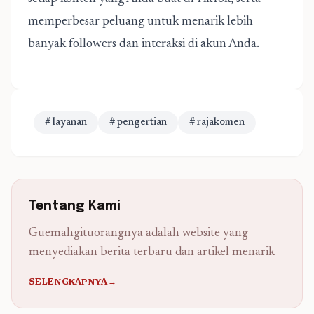
memperbesar peluang untuk menarik lebih
banyak followers dan interaksi di akun Anda.
# layanan
# pengertian
# rajakomen
Tentang Kami
Guemahgituorangnya adalah website yang
menyediakan berita terbaru dan artikel menarik
SELENGKAPNYA→