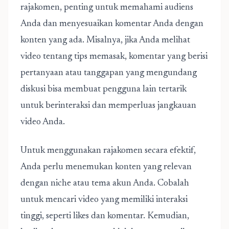
rajakomen, penting untuk memahami audiens
Anda dan menyesuaikan komentar Anda dengan
konten yang ada. Misalnya, jika Anda melihat
video tentang tips memasak, komentar yang berisi
pertanyaan atau tanggapan yang mengundang
diskusi bisa membuat pengguna lain tertarik
untuk berinteraksi dan memperluas jangkauan
video Anda.
Untuk menggunakan rajakomen secara efektif,
Anda perlu menemukan konten yang relevan
dengan niche atau tema akun Anda. Cobalah
untuk mencari video yang memiliki interaksi
tinggi, seperti likes dan komentar. Kemudian,